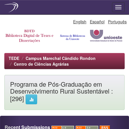
Skip
English
Español
Português
navigation
TEDE
Campus Marechal Cândido Rondon
Centro de Ciências Agrárias
Programa de Pós-Graduação em
Desenvolvimento Rural Sustentável :
[296]
Recent Submissions