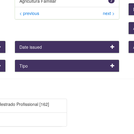
Agricultura Familiar
7
< previous
next >
Date issued
Tipo
strado Profissional
[162]