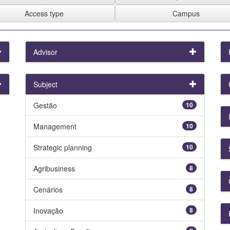
Advisor
Subject
Gestão
10
Management
10
Strategic planning
10
Agribusiness
8
Cenários
8
Inovação
8