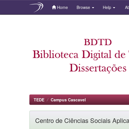
Home
Browse
Help
Ab
Skip
navigation
TEDE
Campus Cascavel
Centro de Ciências Sociais Aplic