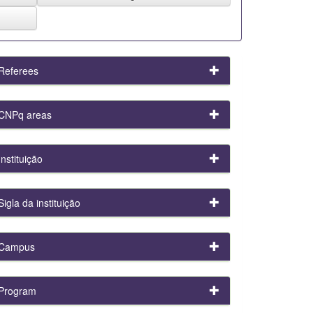
Referees
CNPq areas
Instituição
Sigla da instituição
Campus
Program