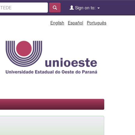
Sign on to:
English
Español
Português