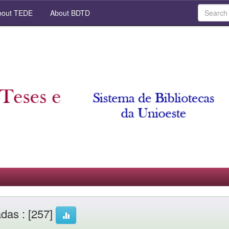
out TEDE
About BDTD
adas : [257]