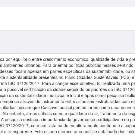
ca por equilíbrio entre crescimento econômico, qualidade de vida e p
s ambientes urbanos. Para orientar políticas públicas nesses sentindo,
desses focam apenas em partes específicas da sustentabilidade, ou são 
 de sustentabilidade presentes no Plano Cidades Sustentáveis (PCS) e
rma ISO 37120/2017. Para alcançar esse objetivo, foi realizada uma pes
iar a possível certificação da cidade seguindo os padrões da ISO 37
ção da sustentabilidade municipal e inclui etapas como pesquisa bibli
empírica através do instrumento entrevistas semiestruturadas com esp
ultados indicam que Cascavel possui pontos fortes como uma economia 
s. No entanto, áreas críticas como a qualidade do ar, tratamento de e
A pesquisa destaca a importância da governança participativa e de pa
ISO 37120/2017, com um sistema de monitoramento contínuo e a capac
l e transparente. Este estudo oferece uma análise detalhada dos indi