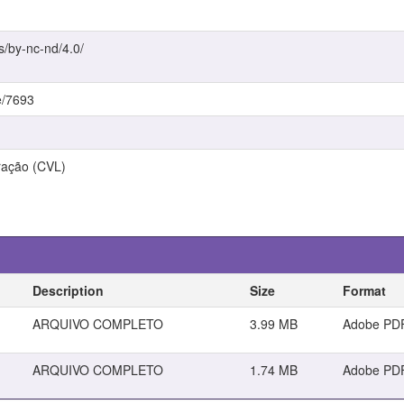
s/by-nc-nd/4.0/
e/7693
ração (CVL)
Description
Size
Format
ARQUIVO COMPLETO
3.99 MB
Adobe PD
ARQUIVO COMPLETO
1.74 MB
Adobe PD