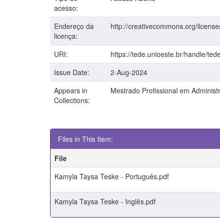
acesso:
Endereço da
http://creativecommons.org/license
licença:
URI:
https://tede.unioeste.br/handle/ted
Issue Date:
2-Aug-2024
Appears in
Mestrado Profissional em Administ
Collections:
Files in This Item:
File
Kamyla Taysa Teske - Português.pdf
Kamyla Taysa Teske - Inglês.pdf