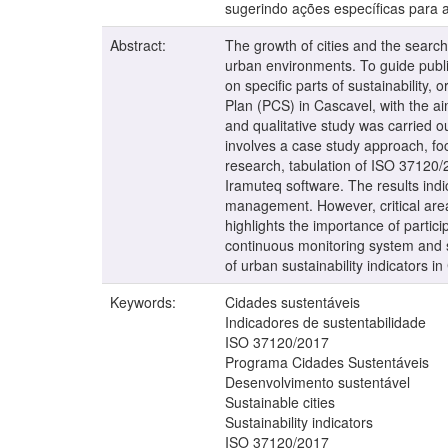
sugerindo ações específicas para a
Abstract:
The growth of cities and the search
urban environments. To guide publi
on specific parts of sustainability, o
Plan (PCS) in Cascavel, with the ai
and qualitative study was carried o
involves a case study approach, fo
research, tabulation of ISO 37120/2
Iramuteq software. The results indi
management. However, critical are
highlights the importance of parti
continuous monitoring system and st
of urban sustainability indicators i
Keywords:
Cidades sustentáveis
Indicadores de sustentabilidade
ISO 37120/2017
Programa Cidades Sustentáveis
Desenvolvimento sustentável
Sustainable cities
Sustainability indicators
ISO 37120/2017