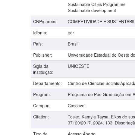
Sustainable Cities Programme
Sustainable development
CNPq areas:
COMPETIVIDADE E SUSTENTABI
Idioma:
por
País:
Brasil
Publisher:
Universidade Estadual do Oeste d
Sigla da
UNIOESTE
instituição:
Departamento:
Centro de Ciências Sociais Aplicad
Program:
Programa de Pós-Graduação em Adm
Campun:
Cascavel
Citation:
Teske, Kamyla Taysa. Eixos de sus
37120/2017. 2024. 133. Dissertaçã
Tipo de
Acesso Aberto