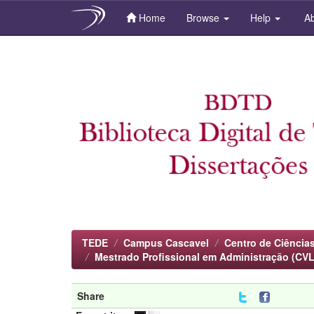
Home
Browse
Help
Ab
Skip
navigation
TEDE
Campus Cascavel
Centro de Ciências
Mestrado Profissional em Administração (CVL
Share