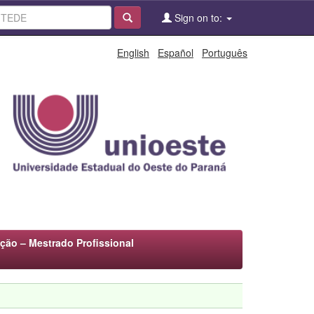
Sign on to:
English
Español
Português
ão – Mestrado Profissional