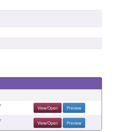
F
View/Open
Preview
F
View/Open
Preview