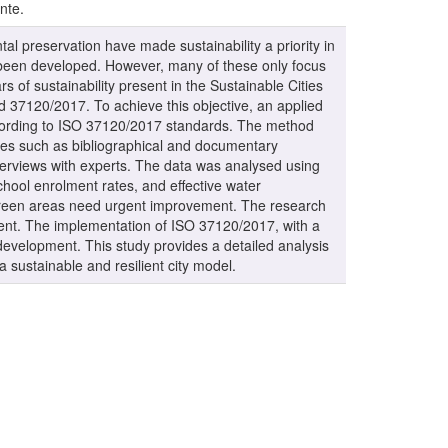
nte.
al preservation have made sustainability a priority in
ve been developed. However, many of these only focus
lars of sustainability present in the Sustainable Cities
rd 37120/2017. To achieve this objective, an applied
y according to ISO 37120/2017 standards. The method
ages such as bibliographical and documentary
nterviews with experts. The data was analysed using
chool enrolment rates, and effective water
 green areas need urgent improvement. The research
ment. The implementation of ISO 37120/2017, with a
development. This study provides a detailed analysis
 a sustainable and resilient city model.