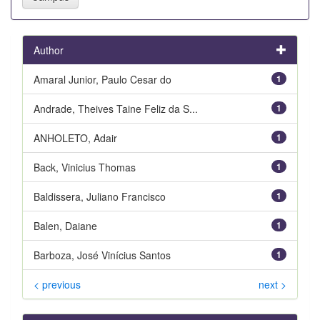
Author
Amaral Junior, Paulo Cesar do
1
Andrade, Theives Taine Feliz da S...
1
ANHOLETO, Adair
1
Back, Vinicius Thomas
1
Baldissera, Juliano Francisco
1
Balen, Daiane
1
Barboza, José Vinícius Santos
1
< previous
next >