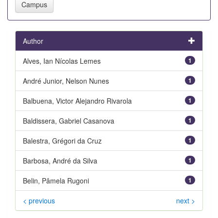
Author
Alves, Ian Nícolas Lemes
1
André Junior, Nelson Nunes
1
Balbuena, Victor Alejandro Rivarola
1
Baldissera, Gabriel Casanova
1
Balestra, Grégori da Cruz
1
Barbosa, André da Silva
1
Belin, Pâmela Rugoni
1
< previous
next >