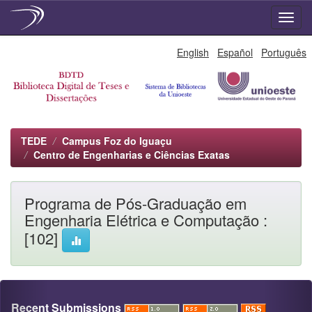
Skip
English
Español
Português
navigation
TEDE
Campus Foz do Iguaçu
Centro de Engenharias e Ciências Exatas
Programa de Pós-Graduação em
Engenharia Elétrica e Computação :
[102]
Recent Submissions