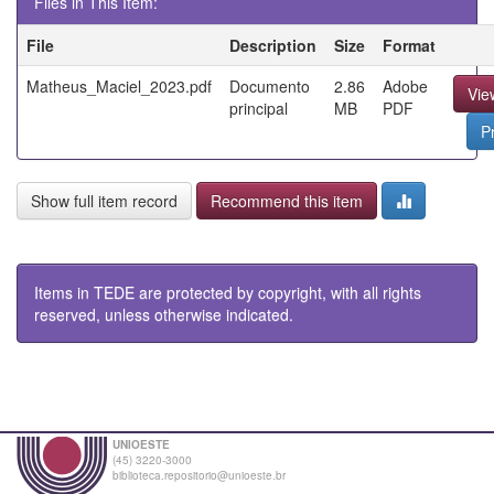
Files in This Item:
File
Description
Size
Format
Matheus_Maciel_2023.pdf
Documento
2.86
Adobe
Vie
principal
MB
PDF
P
Show full item record
Recommend this item
Items in TEDE are protected by copyright, with all rights
reserved, unless otherwise indicated.
UNIOESTE
(45) 3220-3000
biblioteca.repositorio@unioeste.br