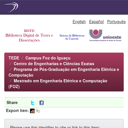
Skip
English
Español
Português
navigation
TEDE
Campus Foz do Iguaçu
Centro de Engenharias e Ciências Exatas
Programa de Pós-Graduação em Engenharia Elétrica e
Computação
Mestrado em Engenharia Elétrica e Computação
(FOZ)
Share
Export iten:
Please use this identifier to cite or link to this item: