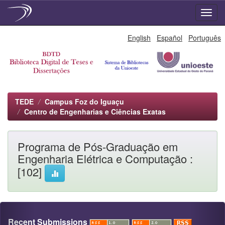
Skip
English
Español
Português
navigation
TEDE
Campus Foz do Iguaçu
Centro de Engenharias e Ciências Exatas
Programa de Pós-Graduação em
Engenharia Elétrica e Computação :
[102]
Recent Submissions