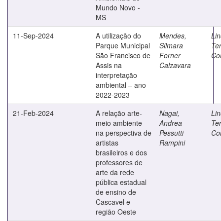
Mundo Novo -
MS
11-Sep-2024
A utilização do
Mendes,
Lin
Parque Municipal
Silmara
Te
São Francisco de
Forner
Co
Assis na
Calzavara
interpretação
ambiental – ano
2022-2023
21-Feb-2024
A relação arte-
Nagai,
Lin
meio ambiente
Andrea
Te
na perspectiva de
Pessutti
Co
artistas
Rampini
brasileiros e dos
professores de
arte da rede
pública estadual
de ensino de
Cascavel e
região Oeste