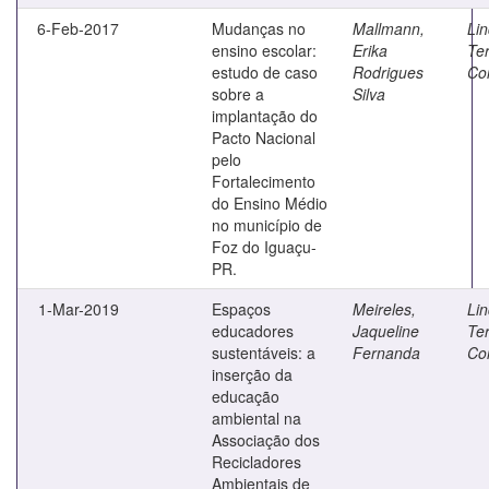
6-Feb-2017
Mudanças no
Mallmann,
Lin
ensino escolar:
Erika
Te
estudo de caso
Rodrigues
Co
sobre a
Silva
implantação do
Pacto Nacional
pelo
Fortalecimento
do Ensino Médio
no município de
Foz do Iguaçu-
PR.
1-Mar-2019
Espaços
Meireles,
Lin
educadores
Jaqueline
Te
sustentáveis: a
Fernanda
Co
inserção da
educação
ambiental na
Associação dos
Recicladores
Ambientais de