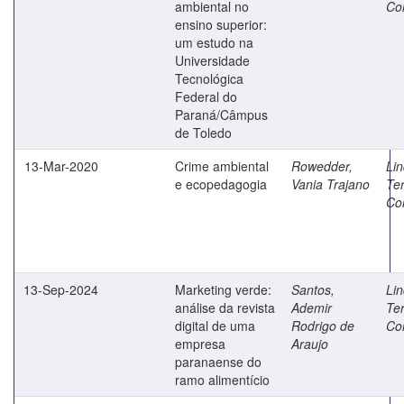
ambiental no
Co
ensino superior:
um estudo na
Universidade
Tecnológica
Federal do
Paraná/Câmpus
de Toledo
13-Mar-2020
Crime ambiental
Rowedder,
Lin
e ecopedagogia
Vania Trajano
Te
Co
13-Sep-2024
Marketing verde:
Santos,
Lin
análise da revista
Ademir
Te
digital de uma
Rodrigo de
Co
empresa
Araujo
paranaense do
ramo alimentício