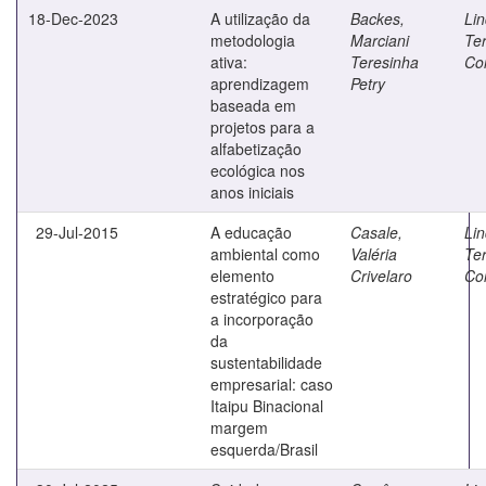
18-Dec-2023
A utilização da
Backes,
Lin
metodologia
Marciani
Te
ativa:
Teresinha
Co
aprendizagem
Petry
baseada em
projetos para a
alfabetização
ecológica nos
anos iniciais
29-Jul-2015
A educação
Casale,
Lin
ambiental como
Valéria
Te
elemento
Crivelaro
Co
estratégico para
a incorporação
da
sustentabilidade
empresarial: caso
Itaipu Binacional
margem
esquerda/Brasil