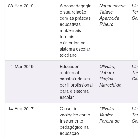
28-Feb-2019
A ecopedagogia
Nepomoceno,
Lin
e sua relação
Taiane
Te
com as práticas
Aparecida
Co
educativas
Ribeiro
ambientais
formais
existentes no
sistema escolar
toledano
1-Mar-2019
Educador
Oliveira,
Lin
ambiental:
Debora
Te
construindo um
Regina
Co
perfil profissional
Marochi de
para o sistema
escolar
14-Feb-2017
O uso do
Oliveira,
Lin
zoológico como
Vanilce
Te
Instrumento
Pereira de
Co
pedagógico na
educação