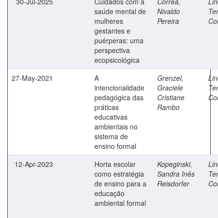
30-Jul-2025
Cuidados com a
Corrêa,
Lin
saúde mental de
Nivaldo
Te
mulheres
Pereira
Co
gestantes e
puérperas: uma
perspectiva
ecopsicológica
27-May-2021
A
Grenzel,
Lin
intencionalidade
Graciele
Te
pedagógica das
Cristiane
Co
práticas
Rambo
educativas
ambientais no
sistema de
ensino formal
12-Apr-2023
Horta escolar
Kopeginski,
Lin
como estratégia
Sandra Inês
Te
de ensino para a
Reisdorfer
Co
educação
ambiental formal