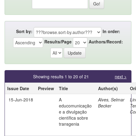
Sort by:
In order:
Results/Page
Authors/Record:
Showing results 1 to 20 of 21
next >
Issue Date
Preview
Title
Author(s)
Or
15-Jun-2018
A
Alves, Selmar
Lin
educomunicação
Becker
Te
e a divulgação
Co
científica sobre
transgenia