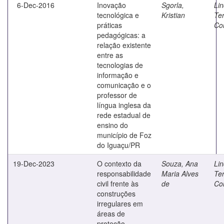
6-Dec-2016
Inovação
Sgorla,
Lin
tecnológica e
Kristian
Te
práticas
Co
pedagógicas: a
relação existente
entre as
tecnologias de
informação e
comunicação e o
professor de
língua inglesa da
rede estadual de
ensino do
município de Foz
do Iguaçu/PR
19-Dec-2023
O contexto da
Souza, Ana
Lin
responsabilidade
Maria Alves
Te
civil frente às
de
Co
construções
irregulares em
áreas de
proteção