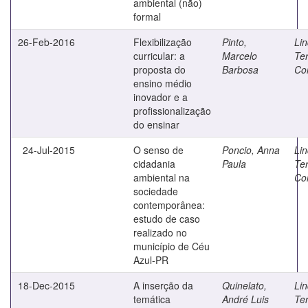
ambiental (não)
formal
26-Feb-2016
Flexibilização
Pinto,
Lin
curricular: a
Marcelo
Te
proposta do
Barbosa
Co
ensino médio
inovador e a
profissionalização
do ensinar
24-Jul-2015
O senso de
Poncio, Anna
Lin
cidadania
Paula
Te
ambiental na
Co
sociedade
contemporânea:
estudo de caso
realizado no
município de Céu
Azul-PR
18-Dec-2015
A inserção da
Quinelato,
Lin
temática
André Luis
Te