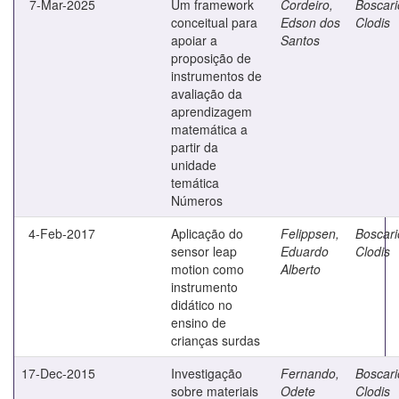
7-Mar-2025
Um framework
Cordeiro,
Boscario
conceitual para
Edson dos
Clodis
apoiar a
Santos
proposição de
instrumentos de
avaliação da
aprendizagem
matemática a
partir da
unidade
temática
Números
4-Feb-2017
Aplicação do
Felippsen,
Boscario
sensor leap
Eduardo
Clodis
motion como
Alberto
instrumento
didático no
ensino de
crianças surdas
17-Dec-2015
Investigação
Fernando,
Boscario
sobre materiais
Odete
Clodis