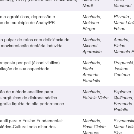
Nardi
Vanderlei
o a agrotóxicos, depressão e
Machado,
Rizzotto ,
o do município de Anahy/PR
Meiriane
Maria Lúci
Bürger
Frizon
ido pulpar de ratos com deficiência de
Machado,
Amorim,
 movimentação dentária induzida
Michael
Elaine
Aparecido
Manoela P
osta por poli (álcool vinílico)
Machado,
Dragunski,
valiação de sua capacidade
Paola
Josiane
Amanda
Caetano
Paradella
ão de método analítico para
Machado,
Espinoza
s orgânicas de dipirona sódica
Patrícia Vieira
Quiñones,
rafia líquida de alta performance
Fernando
Rodolfo
antil para o Ensino Fundamental:
Machado,
Szymanski
tórico-Cultural pelo olhar dos
Rosa Cleide
Maria Lidi
Marques
Sica