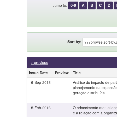
0-9
A
B
C
D
Jump to:
Sort by:
< previous
Issue Date
Preview
Title
6-Sep-2013
Análise do impacto de par
planejamento da expansão
geração distribuída
15-Feb-2016
O adoecimento mental dos 
e a relação com a organiz