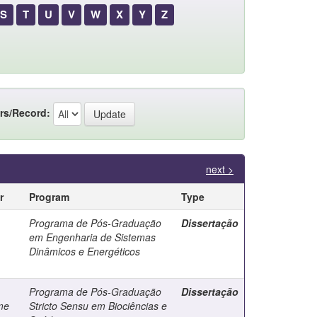
S
T
U
V
W
X
Y
Z
rs/Record:
next >
r
Program
Type
Programa de Pós-Graduação
Dissertação
em Engenharia de Sistemas
Dinâmicos e Energéticos
Programa de Pós-Graduação
Dissertação
me
Stricto Sensu em Biociências e