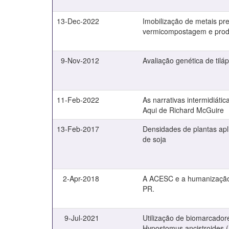
13-Dec-2022
Imobilização de metais pre
vermicompostagem e produ
9-Nov-2012
Avaliação genética de tilá
11-Feb-2022
As narrativas intermidiát
Aqui de Richard McGuire
13-Feb-2017
Densidades de plantas apl
de soja
2-Apr-2018
A ACESC e a humanização
PR.
9-Jul-2021
Utilização de biomarcador
Hypostomus ancistroides (I