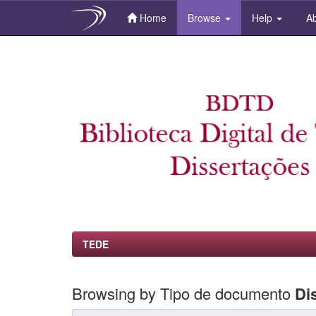
Home
Browse
Help
Ab
Skip
navigation
TEDE
Browsing by Tipo de documento
Di