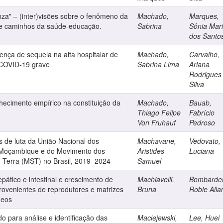
nza" – (inter)visões sobre o fenômeno da
Machado,
Marques,
s e caminhos da saúde-educação.
Sabrina
Sônia Mar
dos Santo
ença de sequela na alta hospitalar de
Machado,
Carvalho,
 COVID-19 grave
Sabrina Lima
Ariana
Rodrigues
Silva
nhecimento empírico na constituição da
Machado,
Bauab,
Thiago Felipe
Fabrício
Von Fruhauf
Pedroso
s de luta da União Nacional dos
Machavane,
Vedovato,
oçambique e do Movimento dos
Aristides
Luciana
 Terra (MST) no Brasil, 2019–2024
Samuel
pático e intestinal e crescimento de
Machiavelli,
Bombardell
 provenientes de reprodutores e matrizes
Bruna
Robie Alla
deos
 para análise e identificação das
Maciejewski,
Lee, Huei