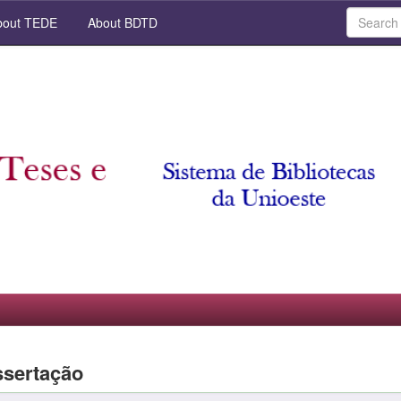
out TEDE
About BDTD
ssertação