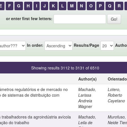
E
F
G
H
I
J
K
L
M
N
O
P
Q
R
or enter first few letters:
In order:
Results/Page
Autho
Showing results 3112 to 3131 of 6510
Author(s)
Orientado
âmetros regulatórios e de mercado no
Machado,
Lotero,
 de sistemas de distribuição com
Larissa
Roberto
Andreia
Cayetano
Wagner
trabalhadores da agroindústria avícola
Machado,
Murofuso,
ação do trabalho
Leila de
Neide Tie