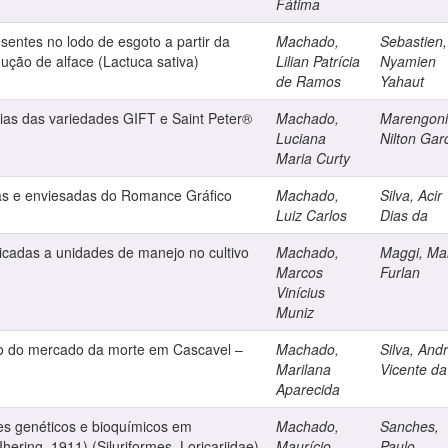
Fátima
sentes no lodo de esgoto a partir da
Machado,
Sebastien,
ção de alface (Lactuca sativa)
Lilian Patrícia
Nyamien
de Ramos
Yahaut
pias das variedades GIFT e Saint Peter®
Machado,
Marengoni
Luciana
Nilton Gar
Maria Curty
icas e enviesadas do Romance Gráfico
Machado,
Silva, Acir
Luiz Carlos
Dias da
icadas a unidades de manejo no cultivo
Machado,
Maggi, Ma
Marcos
Furlan
Vinícius
Muniz
 do mercado da morte em Cascavel –
Machado,
Silva, And
Marilana
Vicente da
Aparecida
es genéticos e bioquímicos em
Machado,
Sanches,
hering, 1911) (Siluriformes, Loricariidae)
Maurício
Paulo