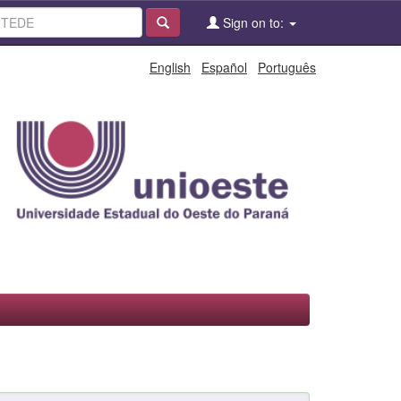
Sign on to:
English
Español
Português