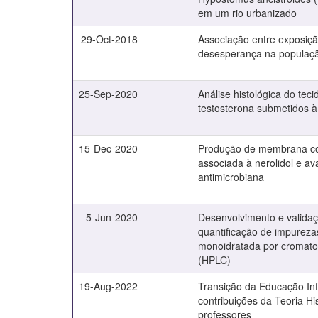
em um rio urbanizado
29-Oct-2018
Associação entre exposiçã
desesperança na populaçã
25-Sep-2020
Análise histológica do tec
testosterona submetidos à
15-Dec-2020
Produção de membrana comp
associada à nerolidol e a
antimicrobiana
5-Jun-2020
Desenvolvimento e validaç
quantificação de impureza
monoidratada por cromatog
(HPLC)
19-Aug-2022
Transição da Educação Inf
contribuições da Teoria His
professores