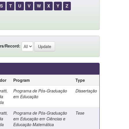
S
T
U
V
W
X
Y
Z
rs/Record:
ador
Program
Type
atti,
Programa de Pós-Graduação
Dissertação
da
em Educação
da
atti,
Programa de Pós-Graduação
Tese
da
em Educação em Ciências e
da
Educação Matemática