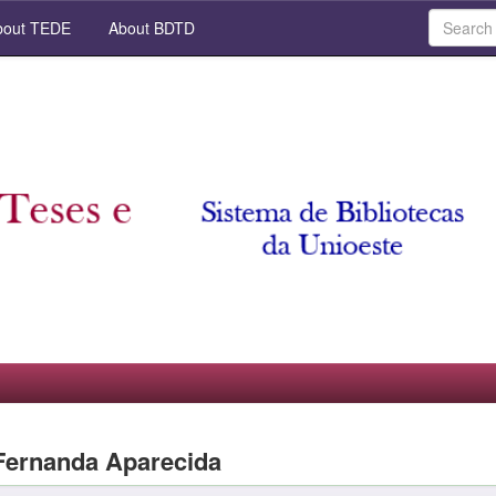
out TEDE
About BDTD
 Fernanda Aparecida