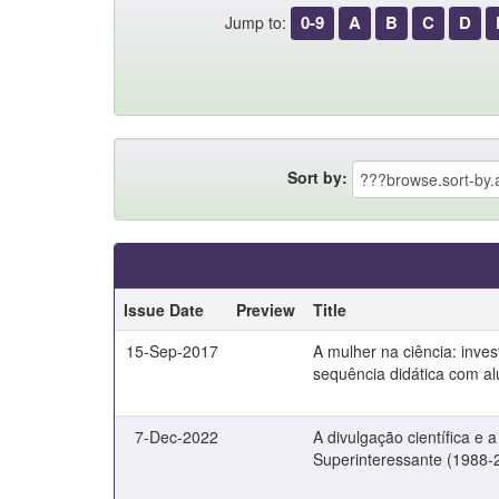
0-9
A
B
C
D
Jump to:
Sort by:
Issue Date
Preview
Title
15-Sep-2017
A mulher na ciência: inv
sequência didática com a
7-Dec-2022
A divulgação científica e 
Superinteressante (1988-