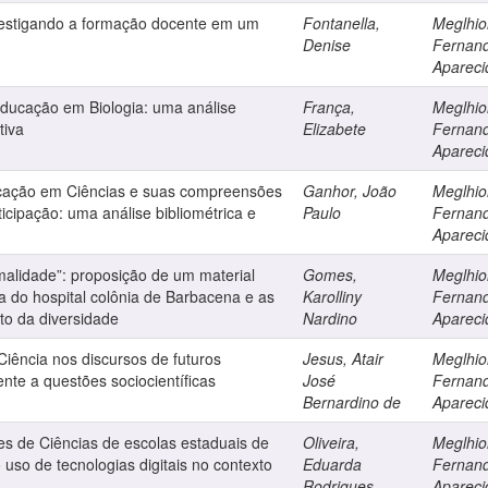
vestigando a formação docente em um
Fontanella,
Meglhior
Denise
Fernan
Apareci
educação em Biologia: uma análise
França,
Meglhior
tiva
Elizabete
Fernan
Apareci
ação em Ciências e suas compreensões
Ganhor, João
Meglhior
icipação: uma análise bibliométrica e
Paulo
Fernan
Apareci
rmalidade”: proposição de um material
Gomes,
Meglhior
ria do hospital colônia de Barbacena e as
Karolliny
Fernan
to da diversidade
Nardino
Apareci
iência nos discursos de futuros
Jesus, Atair
Meglhior
ente a questões sociocientíficas
José
Fernan
Bernardino de
Apareci
s de Ciências de escolas estaduais de
Oliveira,
Meglhior
uso de tecnologias digitais no contexto
Eduarda
Fernan
Rodrigues
Apareci