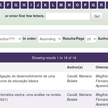
E
F
G
H
I
J
K
L
M
N
O
P
Q
R
or enter first few letters:
In order:
Results/Page
Autho
Showing results 1 to 18 of 18
Author(s)
Orient
estigação do desenvolvimento de uma
Cavalli, Mariana
Meglhior
lunos da educação básica
Bolake
Fernan
Apareci
a temática vacina: uma análise na revista
Cavalli, Mariana
Meglhior
2021)
Bolake
Fernan
Apareci