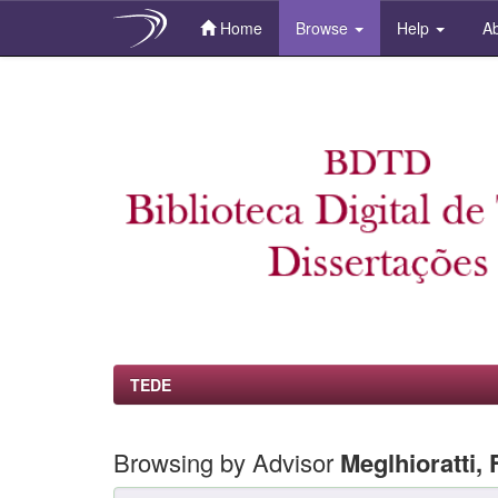
Home
Browse
Help
Ab
Skip
navigation
TEDE
Browsing by Advisor
Meglhioratti,