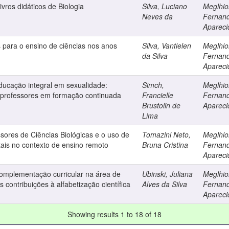
vros didáticos de Biologia
Silva, Luciano
Meglhior
Neves da
Fernan
Apareci
para o ensino de ciências nos anos
Silva, Vantielen
Meglhior
da Silva
Fernan
Apareci
ucação integral em sexualidade:
Simch,
Meglhior
 professores em formação continuada
Francielle
Fernan
Brustolin de
Apareci
Lima
ssores de Ciências Biológicas e o uso de
Tomazini Neto,
Meglhior
itais no contexto de ensino remoto
Bruna Cristina
Fernan
Apareci
complementação curricular na área de
Ubinski, Juliana
Meglhior
contribuições à alfabetização científica
Alves da Silva
Fernan
Apareci
Showing results 1 to 18 of 18