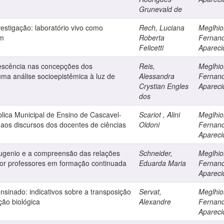
Grunevald de
vestigação: laboratório vivo como
Rech, Luciana
Meglhior
em
Roberta
Fernan
Felicetti
Apareci
escência nas concepções dos
Reis,
Meglhior
uma análise socioepistêmica à luz de
Alessandra
Fernan
Crystian Engles
Apareci
dos
lica Municipal de Ensino de Cascavel-
Scariot , Alini
Meglhior
aos discursos dos docentes de ciências
Oldoni
Fernan
Apareci
ugenio e a compreensão das relações
Schneider,
Meglhior
 por professores em formação continuada
Eduarda Maria
Fernan
Apareci
nsinado: indicativos sobre a transposição
Servat,
Meglhior
ção biológica
Alexandre
Fernan
Apareci