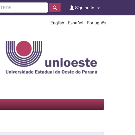
Sign on to:
English
Español
Português