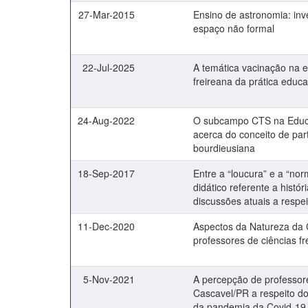
27-Mar-2015
Ensino de astronomia: in
espaço não formal
22-Jul-2025
A temática vacinação na 
freireana da prática educa
24-Aug-2022
O subcampo CTS na Educ
acerca do conceito de part
bourdieusiana
18-Sep-2017
Entre a “loucura” e a “no
didático referente a histó
discussões atuais a respei
11-Dec-2020
Aspectos da Natureza da C
professores de ciências fr
5-Nov-2021
A percepção de professore
Cascavel/PR a respeito do 
da pandemia da Covid-19