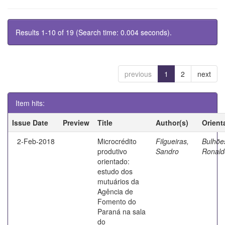
Results 1-10 of 19 (Search time: 0.004 seconds).
previous
1
2
next
Item hits:
Issue Date
Preview
Title
Author(s)
Orient
2-Feb-2018
Microcrédito
Filgueiras,
Bulhõe
produtivo
Sandro
Ronald
orientado:
estudo dos
mutuários da
Agência de
Fomento do
Paraná na sala
do