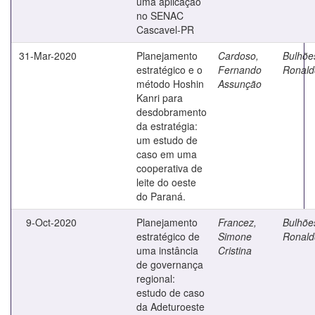
uma aplicação
no SENAC
Cascavel-PR
31-Mar-2020
Planejamento
Cardoso,
Bulhõe
estratégico e o
Fernando
Ronald
método Hoshin
Assunção
Kanri para
desdobramento
da estratégia:
um estudo de
caso em uma
cooperativa de
leite do oeste
do Paraná.
9-Oct-2020
Planejamento
Francez,
Bulhõe
estratégico de
Simone
Ronald
uma instância
Cristina
de governança
regional:
estudo de caso
da Adeturoeste