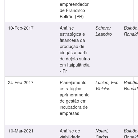
empreendedor
de Francisco
Beltrão (PR)
10-Feb-2017
Análise
Scherer,
Bulhõe
estratégica e
Leandro
Ronald
financeira da
produção de
biogás a partir
de dejeto suíno
em Itaipulândia
- Pr
24-Feb-2017
Planejamento
Lucion, Eric
Bulhõe
estratégico:
Vinicius
Ronald
aprimoramento
de gestão em
incubadora de
empresas
10-Mar-2021
Análise de
Notari,
Bulhõe
viabilidade
Carlos
Ronald