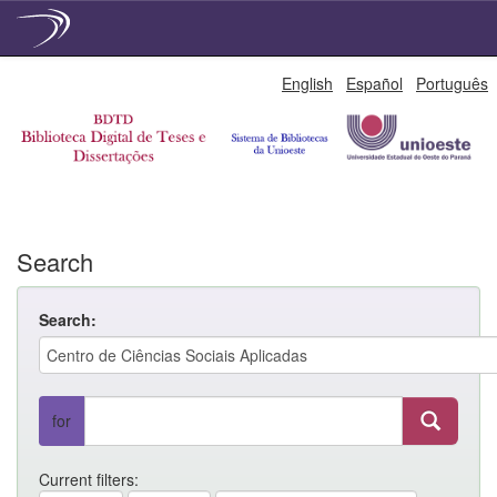
Skip
English
Español
Português
navigation
Search
Search:
for
Current filters: