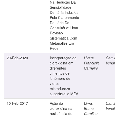
Na Redução Da
Sensibilidade
Dentária Induzida
Pelo Clareamento
Dentário De
Consultório: Uma
Revisão
Sistemática Com
Metanálise Em
Rede
20-Feb-2020
Incorporação de
Hirata,
Camilo
clorexidina em
Francielle
Verid
diferentes
Carneiro
cimentos de
ionômero de
vidro:
microdureza
superficial e MEV
10-Feb-2017
Ação da
Lima,
Camilo
clorexidina na
Bruna
Verid
resistência de
Caroline