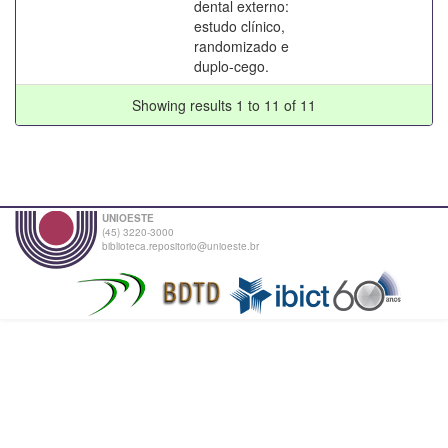
dental externo:
estudo clínico,
randomizado e
duplo-cego.
Showing results 1 to 11 of 11
UNIOESTE
(45) 3220-3000
biblioteca.repositorio@unioeste.br