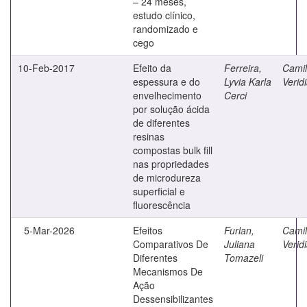
– 24 meses,
estudo clínico,
randomizado e
cego
10-Feb-2017
Efeito da
Ferreira,
Camilo
espessura e do
Lyvia Karla
Verid
envelhecimento
Cerci
por solução ácida
de diferentes
resinas
compostas bulk fill
nas propriedades
de microdureza
superficial e
fluorescência
5-Mar-2026
Efeitos
Furlan,
Camilo
Comparativos De
Juliana
Verid
Diferentes
Tomazeli
Mecanismos De
Ação
Dessensibilizantes