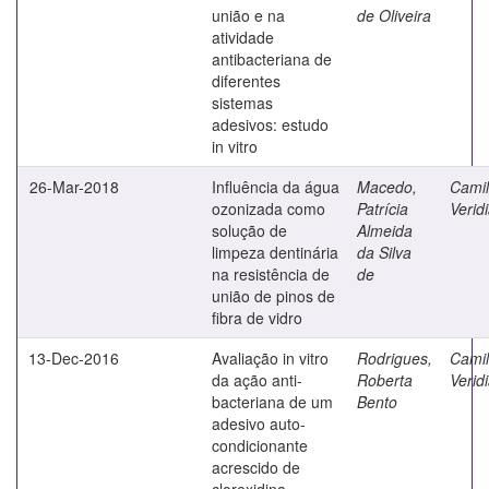
união e na
de Oliveira
atividade
antibacteriana de
diferentes
sistemas
adesivos: estudo
in vitro
26-Mar-2018
Influência da água
Macedo,
Camilo
ozonizada como
Patrícia
Verid
solução de
Almeida
limpeza dentinária
da Silva
na resistência de
de
união de pinos de
fibra de vidro
13-Dec-2016
Avaliação in vitro
Rodrigues,
Camilo
da ação anti-
Roberta
Verid
bacteriana de um
Bento
adesivo auto-
condicionante
acrescido de
clorexidina