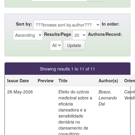
Sort by:
In order:
Results/Page
Authors/Record:
Showing results 1 to 11 of 11
Issue Date
Preview
Title
Author(s)
Orie
28-May-2026
Efeito do ozônio
Bosco,
Camilo
medicinal sobre a
Leonardo
Verid
eficácia
Dal
clareadora e a
sensibilidade
dentária no
clareamento de
consultório: