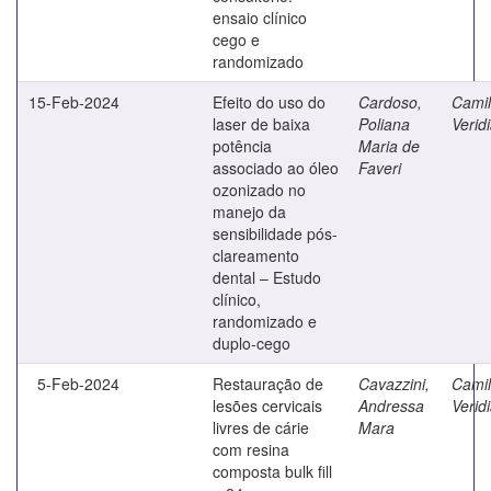
ensaio clínico
cego e
randomizado
15-Feb-2024
Efeito do uso do
Cardoso,
Camilo
laser de baixa
Poliana
Verid
potência
Maria de
associado ao óleo
Faveri
ozonizado no
manejo da
sensibilidade pós-
clareamento
dental – Estudo
clínico,
randomizado e
duplo-cego
5-Feb-2024
Restauração de
Cavazzini,
Camilo
lesões cervicais
Andressa
Verid
livres de cárie
Mara
com resina
composta bulk fill