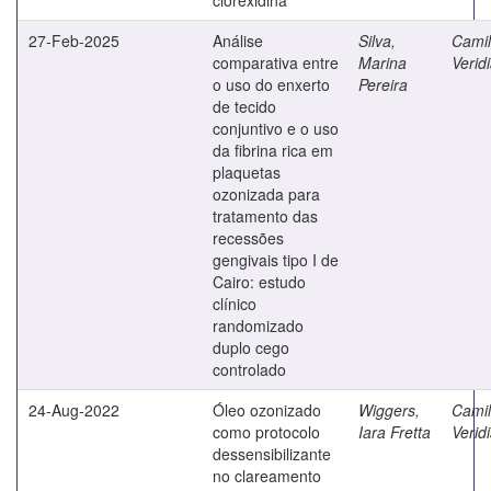
27-Feb-2025
Análise
Silva,
Camilo
comparativa entre
Marina
Verid
o uso do enxerto
Pereira
de tecido
conjuntivo e o uso
da fibrina rica em
plaquetas
ozonizada para
tratamento das
recessões
gengivais tipo I de
Cairo: estudo
clínico
randomizado
duplo cego
controlado
24-Aug-2022
Óleo ozonizado
Wiggers,
Camilo
como protocolo
Iara Fretta
Verid
dessensibilizante
no clareamento