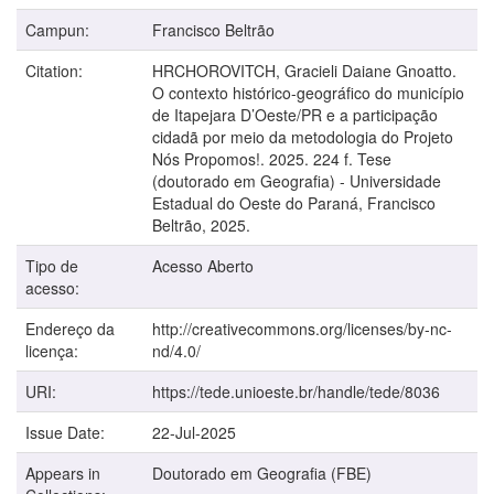
Campun:
Francisco Beltrão
Citation:
HRCHOROVITCH, Gracieli Daiane Gnoatto.
O contexto histórico-geográfico do município
de Itapejara D’Oeste/PR e a participação
cidadã por meio da metodologia do Projeto
Nós Propomos!. 2025. 224 f. Tese
(doutorado em Geografia) - Universidade
Estadual do Oeste do Paraná, Francisco
Beltrão, 2025.
Tipo de
Acesso Aberto
acesso:
Endereço da
http://creativecommons.org/licenses/by-nc-
licença:
nd/4.0/
URI:
https://tede.unioeste.br/handle/tede/8036
Issue Date:
22-Jul-2025
Appears in
Doutorado em Geografia (FBE)