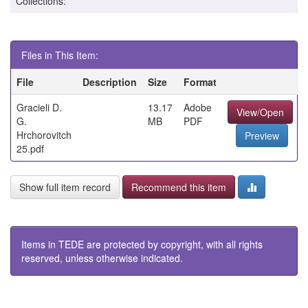
Collections:
Files in This Item:
File
Description
Size
Format
Gracieli D.
13.17
Adobe
View/Open
G.
MB
PDF
Hrchorovitch
Preview
25.pdf
Show full item record
Recommend this item
Items in TEDE are protected by copyright, with all rights
reserved, unless otherwise indicated.