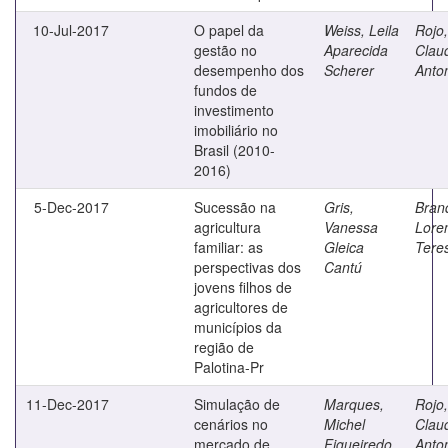
10-Jul-2017
O papel da
Weiss, Leila
Rojo,
gestão no
Aparecida
Clau
desempenho dos
Scherer
Anto
fundos de
investimento
imobiliário no
Brasil (2010-
2016)
5-Dec-2017
Sucessão na
Gris,
Brand
agricultura
Vanessa
Lore
familiar: as
Gleica
Tere
perspectivas dos
Cantú
jovens filhos de
agricultores de
municípios da
região de
Palotina-Pr
11-Dec-2017
Simulação de
Marques,
Rojo,
cenários no
Michel
Clau
mercado de
Figueiredo
Anto