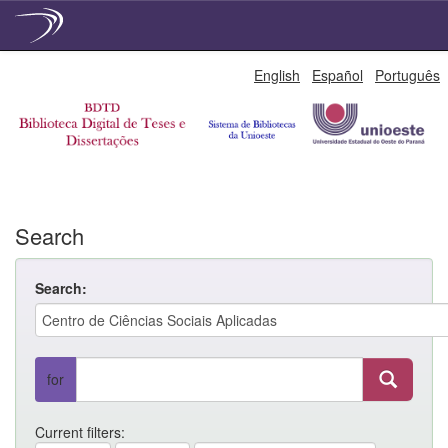
Skip
English
Español
Português
navigation
Search
Search:
for
Current filters: