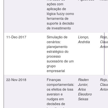
ações com
aplicação de
lógica fuzzy como
ferramenta de
suporte à decisão
de investimento
11-Dec-2017
Simulação de
Lionço,
Rojo,
cenários:
Andréia
Clau
planejamento
Anto
estratégico do
processo
sucessório de um
grupo
empresarial
22-Nov-2018
Finanças
Risden
Rojo,
comportamentais:
Junior,
Clau
os efeitos de loss
Arlos
Anto
aversion e
Eleodoro
nudges em
Seixas
decisões de