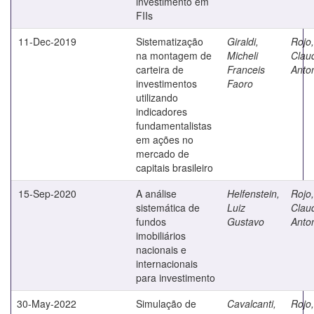
investimento em
FIIs
11-Dec-2019
Sistematização
Giraldi,
Rojo,
na montagem de
Micheli
Clau
carteira de
Franceis
Anto
investimentos
Faoro
utilizando
indicadores
fundamentalistas
em ações no
mercado de
capitais brasileiro
15-Sep-2020
A análise
Helfenstein,
Rojo,
sistemática de
Luiz
Clau
fundos
Gustavo
Anto
imobiliários
nacionais e
internacionais
para investimento
30-May-2022
Simulação de
Cavalcanti,
Rojo,