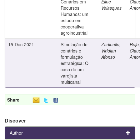
Cenários em
Eline
Clau
Recursos
Velasques
Anto
Humanos: um
estudo em
cooperativa
agroindustrial
15-Dec-2021
Simulação de
Zadinello,
Rojo,
cenários e
Viridian
Clau
formulação
Afonso
Anto
estratégica: O
caso de um
varejista
multicanal
Share
Discover
Author