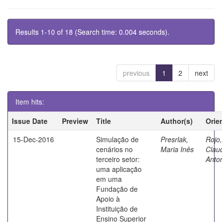
Results 1-10 of 18 (Search time: 0.004 seconds).
previous
1
2
next
Item hits:
Issue Date
Preview
Title
Author(s)
Orie
15-Dec-2016
Simulação de
Presrlak,
Rojo,
cenários no
Maria Inês
Clau
terceiro setor:
Anto
uma aplicação
em uma
Fundação de
Apoio à
Instituição de
Ensino Superior