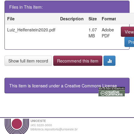
Files in This Item:
File
Description
Size
Format
Luiz_Helfenstein2020.pdf
1.07
Adobe
View
MB
PDF
Pr
Show full item record
Recommend this item
This item is licensed under a
Creative Commons License
UNIOESTE
(45) 3220-3000
biblioteca.repositorio@unioeste.br