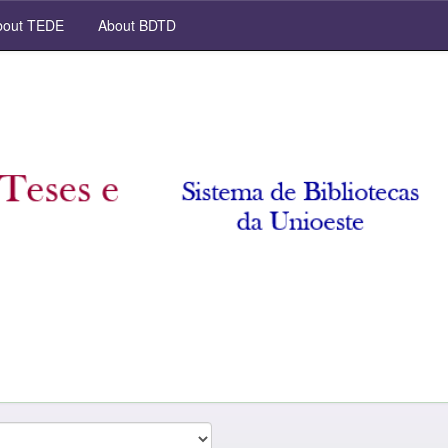
out TEDE
About BDTD