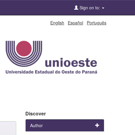
Sign on to:
English
Español
Português
Discover
Author