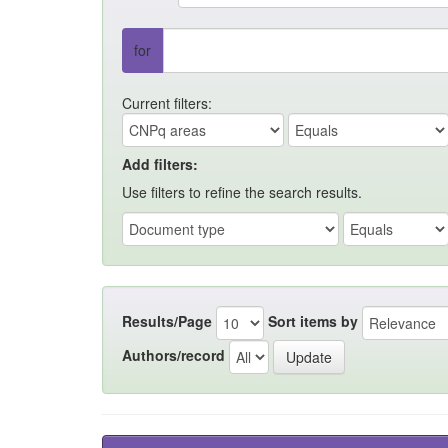
for
Current filters:
Add filters:
Use filters to refine the search results.
Results/Page
Sort items by
Authors/record