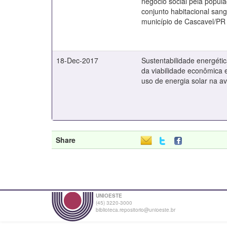
negócio social pela popul
conjunto habitacional san
município de Cascavel/PR
18-Dec-2017
Sustentabilidade energéti
da viabilidade econômica e
uso de energia solar na av
Share
UNIOESTE
(45) 3220-3000
biblioteca.repositorio@unioeste.br