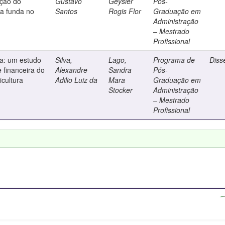
ação do
Gustavo
Geysler
Pós-
ga funda no
Santos
Rogis Flor
Graduação em
Administração
– Mestrado
Profissional
ca: um estudo
Silva,
Lago,
Programa de
Diss
 financeira do
Alexandre
Sandra
Pós-
icultura
Adilio Luiz da
Mara
Graduação em
Stocker
Administração
– Mestrado
Profissional