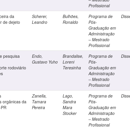
Profissional
ceira da
Scherer,
Bulhões,
Programa de
Diss
r de dejeto
Leandro
Ronaldo
Pós-
Graduação em
Administração
– Mestrado
Profissional
de pesquisa
Endo,
Brandalise,
Programa de
Diss
Gustavo Yuho
Loreni
Pós-
orte rodoviário
Teresinha
Graduação em
es
Administração
– Mestrado
Profissional
s
Zanella,
Lago,
Programa de
Diss
s orgânicas da
Tamara
Sandra
Pós-
a-PR
Pereira
Mara
Graduação em
Stocker
Administração
– Mestrado
Profissional