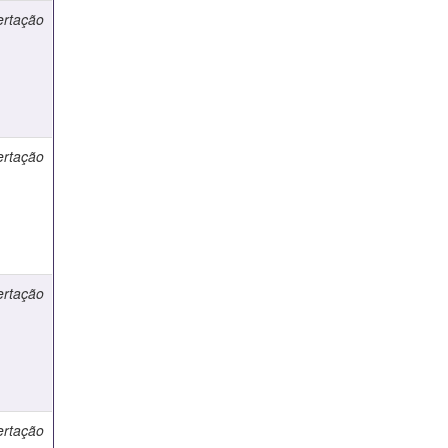
ertação
ertação
ertação
ertação