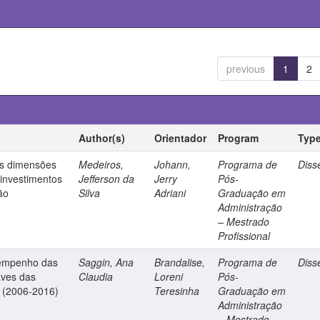
previous
1
2
Author(s)
Orientador
Program
Typ
as dimensões
Medeiros,
Johann,
Programa de
Diss
investimentos
Jefferson da
Jerry
Pós-
ão
Silva
Adriani
Graduação em
Administração
– Mestrado
Profissional
sempenho das
Saggin, Ana
Brandalise,
Programa de
Diss
aves das
Claudia
Loreni
Pós-
 (2006-2016)
Teresinha
Graduação em
Administração
– Mestrado