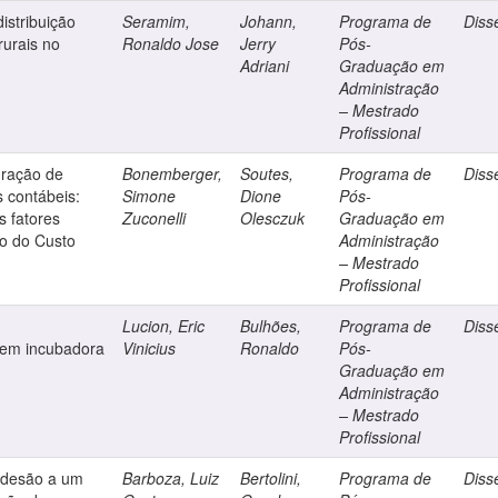
istribuição
Seramim,
Johann,
Programa de
Diss
rurais no
Ronaldo Jose
Jerry
Pós-
Adriani
Graduação em
Administração
– Mestrado
Profissional
uração de
Bonemberger,
Soutes,
Programa de
Diss
 contábeis:
Simone
Dione
Pós-
s fatores
Zuconelli
Olesczuk
Graduação em
ão do Custo
Administração
– Mestrado
Profissional
Lucion, Eric
Bulhões,
Programa de
Diss
 em incubadora
Vinicius
Ronaldo
Pós-
Graduação em
Administração
– Mestrado
Profissional
 adesão a um
Barboza, Luiz
Bertolini,
Programa de
Diss