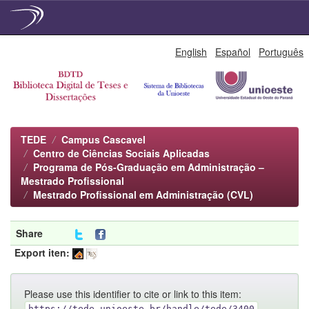
Skip
English
Español
Português
navigation
TEDE
Campus Cascavel
Centro de Ciências Sociais Aplicadas
Programa de Pós-Graduação em Administração –
Mestrado Profissional
Mestrado Profissional em Administração (CVL)
Share
Export iten:
Please use this identifier to cite or link to this item:
https://tede.unioeste.br/handle/tede/3400