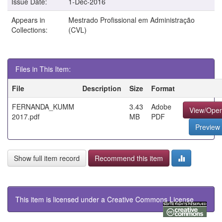
Issue Date:
1-Dec-2016
Appears in
Mestrado Profissional em Administração
Collections:
(CVL)
Files in This Item:
File
Description
Size
Format
FERNANDA_KUMM
3.43
Adobe
View/Ope
2017.pdf
MB
PDF
Preview
Show full item record
Recommend this item
This item is licensed under a
Creative Commons License