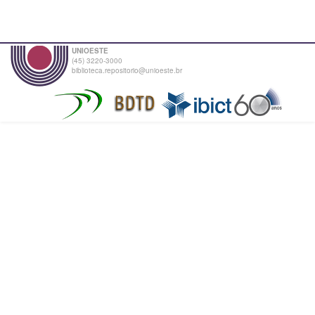
UNIOESTE
(45) 3220-3000
biblioteca.repositorio@unioeste.br