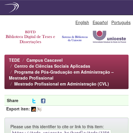
Skip
English
Español
Português
navigation
TEDE
Campus Cascavel
Centro de Ciências Sociais Aplicadas
Programa de Pós-Graduação em Administração –
Mestrado Profissional
Mestrado Profissional em Administração (CVL)
Share
Export iten:
Please use this identifier to cite or link to this item:
https://tede.unioeste.br/handle/tede/3356