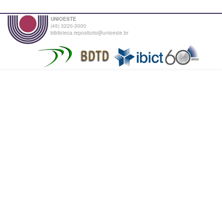
UNIOESTE
(45) 3220-3000
biblioteca.repositorio@unioeste.br