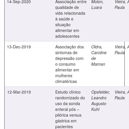
14-Sep-2020
Associação entre
Molon,
Vieira,
qualidade de
Luara
Paula
vida relacionada
à saúde e
situação
alimentar em
adolescentes
13-Dec-2019
Associação dos
Oldra,
Vieira,
sintomas de
Caroline
Paula
depressão com
de
o consumo
Maman
alimentar em
mulheres
climatéricas
12-Mar-2019
Estudo clínico
Opsfelder,
Vieira,
randomizado do
Leandro
Paula
uso da sonda
Augusto
enteral pós –
Kuhl
pilórica versus
gástrica em
pacientes