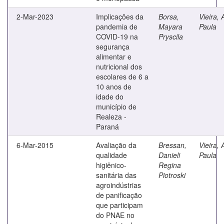
2-Mar-2023
Implicações da
Borsa,
Vieira,
pandemia de
Mayara
Paula
COVID-19 na
Pryscila
segurança
alimentar e
nutricional dos
escolares de 6 a
10 anos de
idade do
município de
Realeza -
Paraná
6-Mar-2015
Avaliação da
Bressan,
Vieira,
qualidade
Danieli
Paula
higiênico-
Regina
sanitária das
Piotroski
agroindústrias
de panificação
que participam
do PNAE no