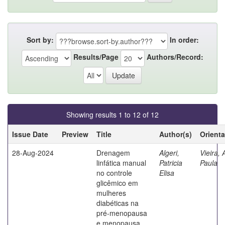
Sort by:
In order:
Results/Page
Authors/Record:
Showing results 1 to 12 of 12
Issue Date
Preview
Title
Author(s)
Orient
28-Aug-2024
Drenagem
Algeri,
Vieira,
linfática manual
Patricia
Paula
no controle
Elisa
glicêmico em
mulheres
diabéticas na
pré-menopausa
e menopausa