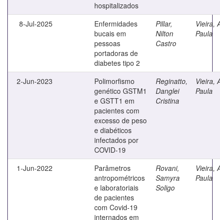
hospitalizados
8-Jul-2025
Enfermidades
Pillar,
Vieira,
bucais em
Nilton
Paula
pessoas
Castro
portadoras de
diabetes tipo 2
2-Jun-2023
Polimorfismo
Reginatto,
Vieira,
genético GSTM1
Danglei
Paula
e GSTT1 em
Cristina
pacientes com
excesso de peso
e diabéticos
infectados por
COVID-19
1-Jun-2022
Parâmetros
Rovani,
Vieira,
antropométricos
Samyra
Paula
e laboratoriais
Soligo
de pacientes
com Covid-19
internados em