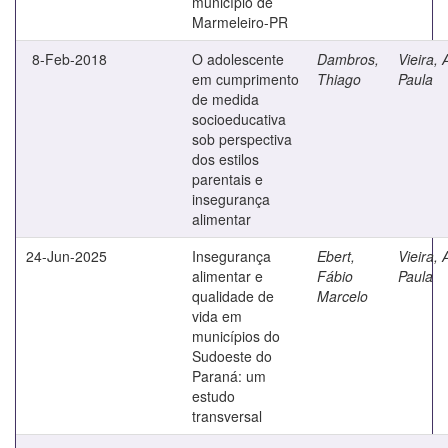
município de
Marmeleiro-PR
8-Feb-2018
O adolescente
Dambros,
Vieira,
em cumprimento
Thiago
Paula
de medida
socioeducativa
sob perspectiva
dos estilos
parentais e
insegurança
alimentar
24-Jun-2025
Insegurança
Ebert,
Vieira,
alimentar e
Fábio
Paula
qualidade de
Marcelo
vida em
municípios do
Sudoeste do
Paraná: um
estudo
transversal