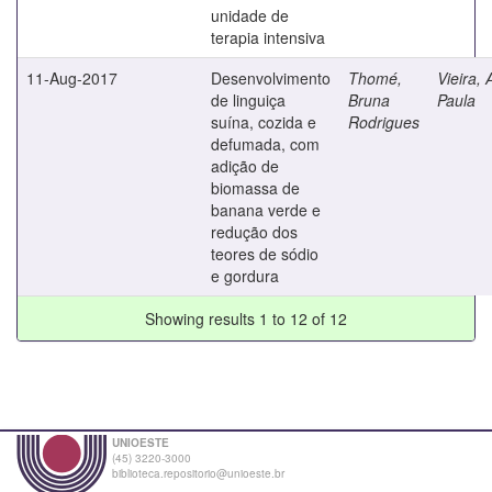
unidade de
terapia intensiva
11-Aug-2017
Desenvolvimento
Thomé,
Vieira,
de linguiça
Bruna
Paula
suína, cozida e
Rodrigues
defumada, com
adição de
biomassa de
banana verde e
redução dos
teores de sódio
e gordura
Showing results 1 to 12 of 12
UNIOESTE
(45) 3220-3000
biblioteca.repositorio@unioeste.br