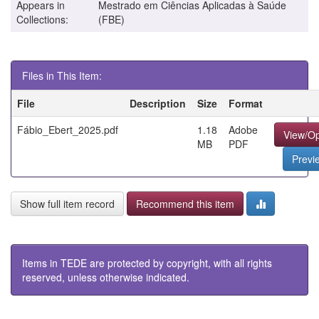
Appears in
Mestrado em Ciências Aplicadas à Saúde
Collections:
(FBE)
Files in This Item:
File
Description
Size
Format
Fábio_Ebert_2025.pdf
1.18
Adobe
View/O
MB
PDF
Previ
Show full item record
Recommend this item
Items in TEDE are protected by copyright, with all rights
reserved, unless otherwise indicated.