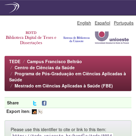
Skip
English
Español
Português
navigation
TEDE
Campus Francisco Beltrão
Centro de Ciências da Saúde
Programa de Pós-Graduação em Ciências Aplicadas à
Saúde
Mestrado em Ciências Aplicadas à Saúde (FBE)
Share
Export iten:
Please use this identifier to cite or link to this item:
https://tede.unioeste.br/handle/tede/8054