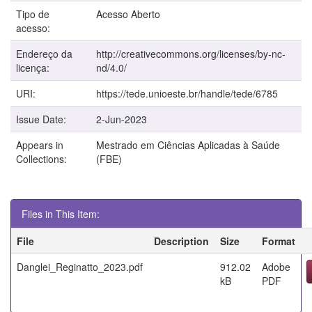
Tipo de
Acesso Aberto
acesso:
Endereço da
http://creativecommons.org/licenses/by-nc-
licença:
nd/4.0/
URI:
https://tede.unioeste.br/handle/tede/6785
Issue Date:
2-Jun-2023
Appears in
Mestrado em Ciências Aplicadas à Saúde
Collections:
(FBE)
Files in This Item:
File
Description
Size
Format
Danglei_Reginatto_2023.pdf
912.02
Adobe
kB
PDF