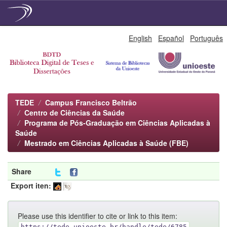
Skip
English
Español
Português
navigation
TEDE
Campus Francisco Beltrão
Centro de Ciências da Saúde
Programa de Pós-Graduação em Ciências Aplicadas à
Saúde
Mestrado em Ciências Aplicadas à Saúde (FBE)
Share
Export iten:
Please use this identifier to cite or link to this item:
https://tede.unioeste.br/handle/tede/6785