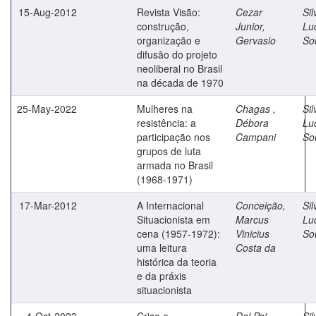
15-Aug-2012
Revista Visão:
Cezar
Sil
construção,
Junior,
Lu
organização e
Gervasio
So
difusão do projeto
neoliberal no Brasil
na década de 1970
25-May-2022
Mulheres na
Chagas ,
Sil
resistência: a
Débora
Lu
participação nos
Campani
So
grupos de luta
armada no Brasil
(1968-1971)
17-Mar-2012
A Internacional
Conceição,
Sil
Situacionista em
Marcus
Lu
cena (1957-1972):
Vinicius
So
uma leitura
Costa da
histórica da teoria
e da práxis
situacionista
4-Oct-2023
Crise e
Dal Pai,
Sil