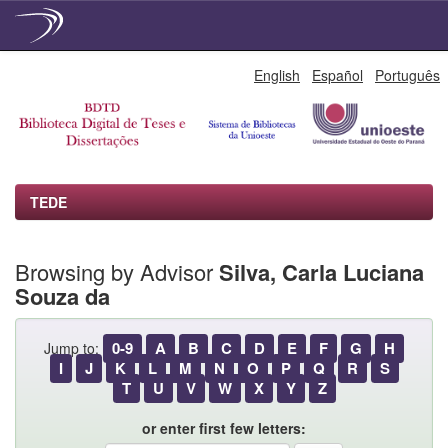
Skip
English
Español
Português
navigation
TEDE
Browsing by Advisor
Silva, Carla Luciana
Souza da
0-9
A
B
C
D
E
F
G
H
Jump to:
I
J
K
L
M
N
O
P
Q
R
S
T
U
V
W
X
Y
Z
or enter first few letters: