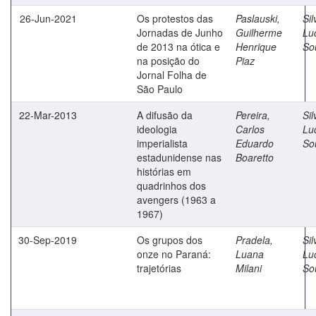
26-Jun-2021
Os protestos das
Paslauski,
Sil
Jornadas de Junho
Guilherme
Lu
de 2013 na ótica e
Henrique
So
na posição do
Piaz
Jornal Folha de
São Paulo
22-Mar-2013
A difusão da
Pereira,
Sil
ideologia
Carlos
Lu
imperialista
Eduardo
So
estadunidense nas
Boaretto
histórias em
quadrinhos dos
avengers (1963 a
1967)
30-Sep-2019
Os grupos dos
Pradela,
Sil
onze no Paraná:
Luana
Lu
trajetórias
Milani
So