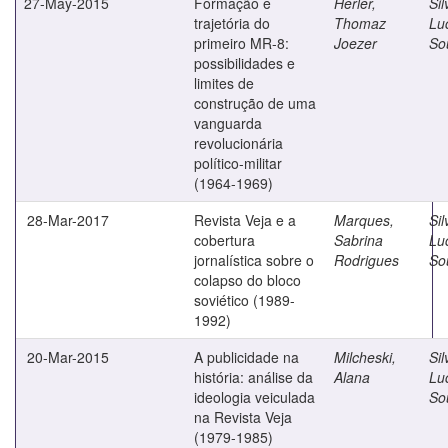
27-May-2015
Formação e
Herler,
Sil
trajetória do
Thomaz
Lu
primeiro MR-8:
Joezer
So
possibilidades e
limites de
construção de uma
vanguarda
revolucionária
político-militar
(1964-1969)
28-Mar-2017
Revista Veja e a
Marques,
Sil
cobertura
Sabrina
Lu
jornalística sobre o
Rodrigues
So
colapso do bloco
soviético (1989-
1992)
20-Mar-2015
A publicidade na
Milcheski,
Sil
história: análise da
Alana
Lu
ideologia veiculada
So
na Revista Veja
(1979-1985)