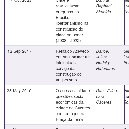
rearticulação
Raphael
Lu
burguesa no
Almeida
So
Brasil:o
libertarianismo na
constituição do
bloco no poder
(2008 - 2022)
12-Sep-2017
Reinaldo Azevedo
Daltoé,
Sil
em Veja online: um
Julius
Lu
intelectual a
Hericky
So
serviço da
Hafemann
construção do
antipetismo
28-May-2010
O acesso à cidade:
Dan, Vivian
Sil
questões sócio-
Lara
Lu
econômicas da
Cáceres
So
cidade de Cáceres
com enfoque na
Praça da Feira