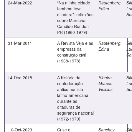
24-Mar-2022
“Na minha cidade
Rautenberg,
Sil
também teve
Edina
Lu
ditadura”: reflexões
So
sobre Marechal
Cândido Rondon –
PR (1960-1979)
31-Mar-2011
A Revista Veja e as
Rautenberg,
Sil
empresas da
Édina
Lu
construção civil
So
(1968-1978)
14-Dec-2018
A história da
Ribeiro,
Sil
confederação
Marcos
Lu
anticomunista
Vinicius
So
latino-americana
durante as
ditaduras de
segurança nacional
(1972-1979)
6-Oct-2023
Crise e
Sanchez,
Sil