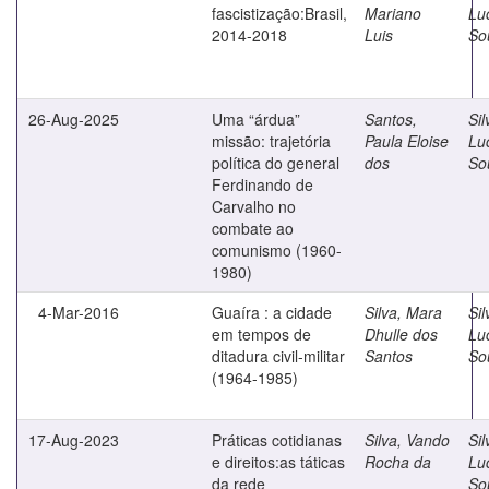
fascistização:Brasil,
Mariano
Lu
2014-2018
Luis
So
26-Aug-2025
Uma “árdua”
Santos,
Sil
missão: trajetória
Paula Eloise
Lu
política do general
dos
So
Ferdinando de
Carvalho no
combate ao
comunismo (1960-
1980)
4-Mar-2016
Guaíra : a cidade
Silva, Mara
Sil
em tempos de
Dhulle dos
Lu
ditadura civil-militar
Santos
So
(1964-1985)
17-Aug-2023
Práticas cotidianas
Silva, Vando
Sil
e direitos:as táticas
Rocha da
Lu
da rede
So