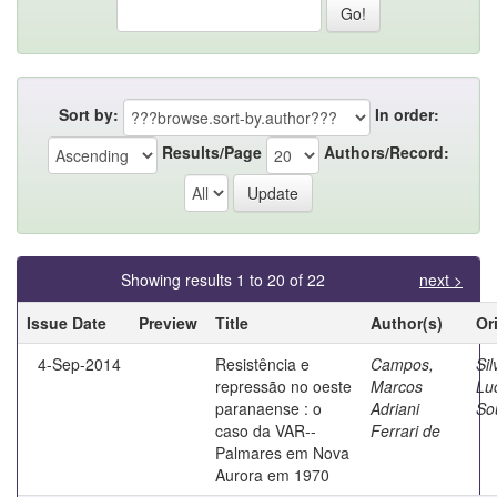
Sort by:
In order:
Results/Page
Authors/Record:
Showing results 1 to 20 of 22
next >
Issue Date
Preview
Title
Author(s)
Or
4-Sep-2014
Resistência e
Campos,
Sil
repressão no oeste
Marcos
Lu
paranaense : o
Adriani
So
caso da VAR--
Ferrari de
Palmares em Nova
Aurora em 1970