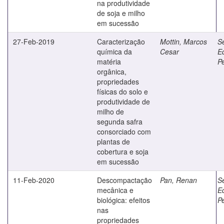
na produtividade
de soja e milho
em sucessão
27-Feb-2019
Caracterização
Mottin, Marcos
Se
química da
Cesar
E
matéria
Pe
orgânica,
propriedades
físicas do solo e
produtividade de
milho de
segunda safra
consorciado com
plantas de
cobertura e soja
em sucessão
11-Feb-2020
Descompactação
Pan, Renan
Se
mecânica e
E
biológica: efeitos
Pe
nas
propriedades