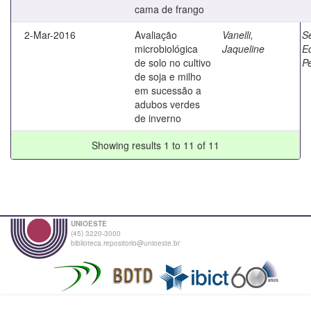
cama de frango
2-Mar-2016
Avaliação
Vanelli,
Se
microbiológica
Jaqueline
E
de solo no cultivo
Pe
de soja e milho
em sucessão a
adubos verdes
de inverno
Showing results 1 to 11 of 11
UNIOESTE
(45) 3220-3000
biblioteca.repositorio@unioeste.br