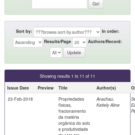
Sort by:
In order:
Results/Page
Authors/Record:
Showing results 1 to 11 of 11
Issue Date
Preview
Title
Author(s)
O
23-Feb-2018
Propriedades
Anschau,
Se
físicas,
Katiely Aline
E
fracionamento
Pe
da matéria
orgânica do solo
e produtividade
da soja em