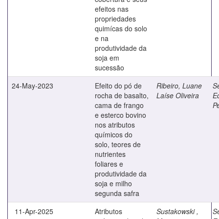
efeitos nas
propriedades
quimícas do solo
e na
produtividade da
soja em
sucessão
24-May-2023
Efeito do pó de
Ribeiro, Luane
Se
rocha de basalto,
Laíse Oliveira
E
cama de frango
Pe
e esterco bovino
nos atributos
químicos do
solo, teores de
nutrientes
foliares e
produtividade da
soja e milho
segunda safra
11-Apr-2025
Atributos
Sustakowski ,
Se