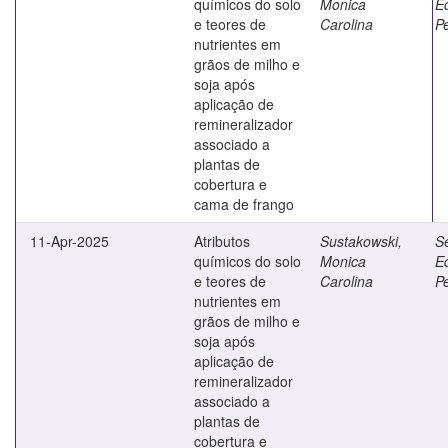
químicos do solo
Monica
E
e teores de
Carolina
Pe
nutrientes em
grãos de milho e
soja após
aplicação de
remineralizador
associado a
plantas de
cobertura e
cama de frango
11-Apr-2025
Atributos
Sustakowski,
Se
químicos do solo
Monica
E
e teores de
Carolina
Pe
nutrientes em
grãos de milho e
soja após
aplicação de
remineralizador
associado a
plantas de
cobertura e