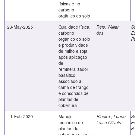
físicas e no
carbono
orgânico do solo
23-May-2025
Qualidade física,
Reis, Willian
Se
carbono
dos
E
orgânico do solo
Pe
e produtividade
de milho e soja
após aplicação
de
remineralizador
basáltico
associado a
cama de frango
e consórcios de
plantas de
cobertura
11-Feb-2020
Manejo
Ribeiro , Luane
Se
mecânico de
Laíse Oliveira
E
plantas de
Pe
cobertura e seus