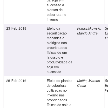
sucessão a
plantas de
cobertura no
inverno
23-Feb-2018
Efeito da
Francziskowski,
Se
escarificação
Marcio André
E
mecânica e
Pe
biológica nas
propriedades
físicas de um
latossolo e
produtividade da
soja em
sucessão
25-Feb-2016
Efeito de plantas
Mottin, Marcos
Se
de cobertura
Cesar
E
cultivadas no
Pe
inverno nas
propriedades
físicas do solo e