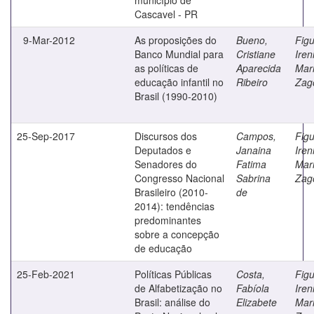
Cascavel - PR
9-Mar-2012
As proposições do
Bueno,
Figu
Banco Mundial para
Cristiane
Iren
as políticas de
Aparecida
Mar
educação infantil no
Ribeiro
Zag
Brasil (1990-2010)
25-Sep-2017
Discursos dos
Campos,
Figu
Deputados e
Janaina
Iren
Senadores do
Fatima
Mar
Congresso Nacional
Sabrina
Zag
Brasileiro (2010-
de
2014): tendências
predominantes
sobre a concepção
de educação
25-Feb-2021
Políticas Públicas
Costa,
Figu
de Alfabetização no
Fabíola
Iren
Brasil: análise do
Elizabete
Mar