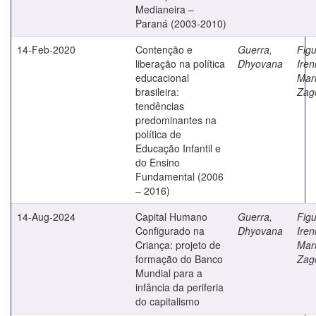
Medianeira –
Paraná (2003-2010)
14-Feb-2020
Contenção e
Guerra,
Figu
liberação na política
Dhyovana
Iren
educacional
Mar
brasileira:
Zag
tendências
predominantes na
política de
Educação Infantil e
do Ensino
Fundamental (2006
– 2016)
14-Aug-2024
Capital Humano
Guerra,
Figu
Configurado na
Dhyovana
Iren
Criança: projeto de
Mar
formação do Banco
Zag
Mundial para a
infância da periferia
do capitalismo