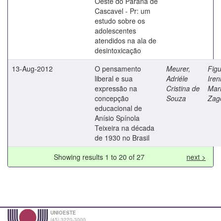
Oeste do Paraná de
Cascavel - Pr: um
estudo sobre os
adolescentes
atendidos na ala de
desintoxicação
13-Aug-2012
O pensamento
Meurer,
Figu
liberal e sua
Adriéle
Iren
expressão na
Cristina de
Mar
concepção
Souza
Zag
educacional de
Anísio Spínola
Teixeira na década
de 1930 no Brasil
Showing results 1 to 20 of 27
next >
UNIOESTE
(45) 3220-3000