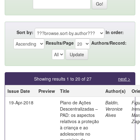
Sort by:
In order:
Results/Page
Authors/Record:
Showing results 1 to 20 of 27
next >
Issue Date
Preview
Title
Author(s)
Ori
19-Apr-2018
Plano de Ações
Baldin,
Figu
Descentralizadas –
Veronice
Iren
PAD: os aspectos
Alves
Mar
relativos a proteção
Zag
à criança e ao
adolescente no
município de