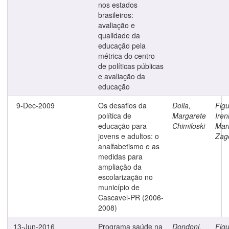
nos estados
brasileiros:
avaliação e
qualidade da
educação pela
métrica do centro
de políticas públicas
e avaliação da
educação
9-Dec-2009
Os desafios da
Dolla,
Figu
política de
Margarete
Iren
educação para
Chimiloski
Mar
jovens e adultos: o
Zag
analfabetismo e as
medidas para
ampliação da
escolarização no
município de
Cascavel-PR (2006-
2008)
13-Jun-2016
Programa saúde na
Dondoni,
Figu