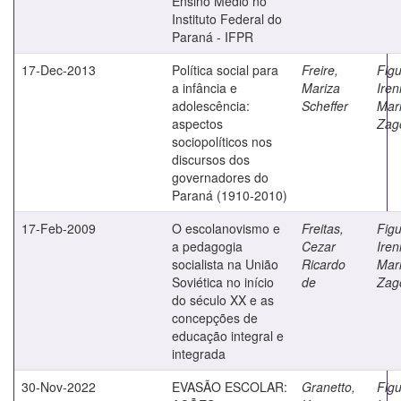
Ensino Médio no
Instituto Federal do
Paraná - IFPR
17-Dec-2013
Política social para
Freire,
Figu
a infância e
Mariza
Iren
adolescência:
Scheffer
Mar
aspectos
Zag
sociopolíticos nos
discursos dos
governadores do
Paraná (1910-2010)
17-Feb-2009
O escolanovismo e
Freitas,
Figu
a pedagogia
Cezar
Iren
socialista na União
Ricardo
Mar
Soviética no início
de
Zag
do século XX e as
concepções de
educação integral e
integrada
30-Nov-2022
EVASÃO ESCOLAR:
Granetto,
Figu