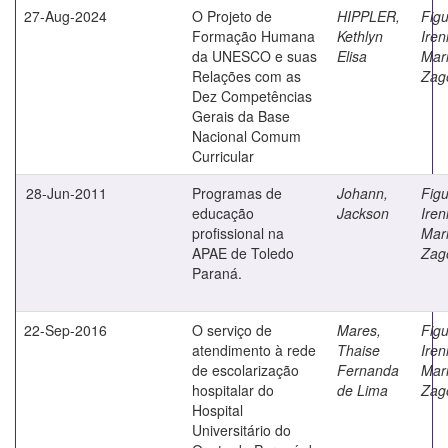
27-Aug-2024
O Projeto de
HIPPLER,
Figu
Formação Humana
Kethlyn
Iren
da UNESCO e suas
Elisa
Mar
Relações com as
Zag
Dez Competências
Gerais da Base
Nacional Comum
Curricular
28-Jun-2011
Programas de
Johann,
Figu
educação
Jackson
Iren
profissional na
Mar
APAE de Toledo
Zag
Paraná.
22-Sep-2016
O serviço de
Mares,
Figu
atendimento à rede
Thaise
Iren
de escolarização
Fernanda
Mar
hospitalar do
de Lima
Zag
Hospital
Universitário do