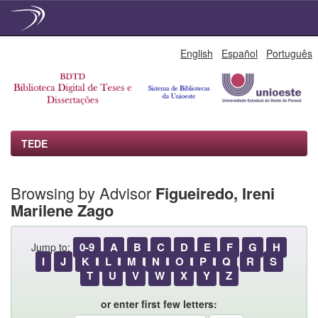
Skip
English
Español
Português
navigation
TEDE
Browsing by Advisor
Figueiredo, Ireni
Marilene Zago
0-9
A
B
C
D
E
F
G
H
Jump to:
I
J
K
L
M
N
O
P
Q
R
S
T
U
V
W
X
Y
Z
or enter first few letters: