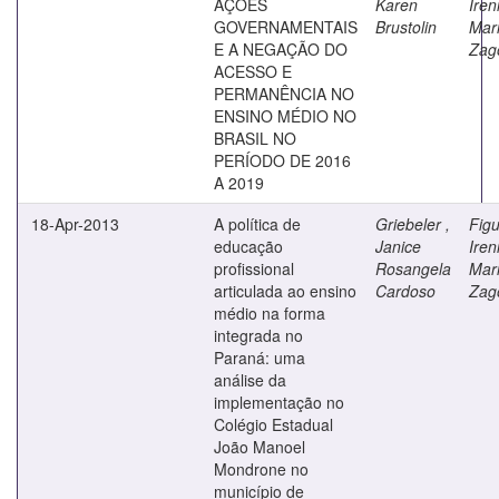
AÇÕES
Karen
Iren
GOVERNAMENTAIS
Brustolin
Mar
E A NEGAÇÃO DO
Zag
ACESSO E
PERMANÊNCIA NO
ENSINO MÉDIO NO
BRASIL NO
PERÍODO DE 2016
A 2019
18-Apr-2013
A política de
Griebeler ,
Figu
educação
Janice
Iren
profissional
Rosangela
Mar
articulada ao ensino
Cardoso
Zag
médio na forma
integrada no
Paraná: uma
análise da
implementação no
Colégio Estadual
João Manoel
Mondrone no
município de