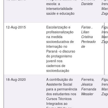
escola: a
Daniele
Iren
intersetorialidade
Mar
saúde e educação
Zag
12-Aug-2015
Escolarização e
Farias ,
Figu
profissionalização
Lilian
Iren
na medida
Cristina
Mar
socioeducativa de
Penteado
Zag
internação no
de
Paraná -o discurso
do protagonismo
juvenil nos
cadernos de
socioeducação
18-Aug-2020
A contribuição do
Ferreira,
Figu
Assistente Social
Jéssica
Iren
para a permanência
Fernanda
Mar
dos estudantes nos
Wessler
Zag
Cursos Técnicos
Integrados ao