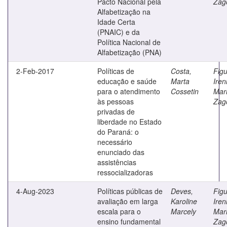
Pacto Nacional pela
Zag
Alfabetização na
Idade Certa
(PNAIC) e da
Política Nacional de
Alfabetização (PNA)
2-Feb-2017
Políticas de
Costa,
Figu
educação e saúde
Marta
Iren
para o atendimento
Cossetin
Mar
às pessoas
Zag
privadas de
liberdade no Estado
do Paraná: o
necessário
enunciado das
assistências
ressocializadoras
4-Aug-2023
Políticas públicas de
Deves,
Figu
avaliação em larga
Karoline
Iren
escala para o
Marcely
Mar
ensino fundamental
Zag