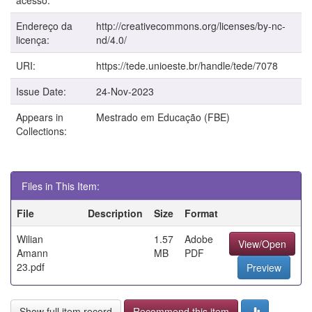
Endereço da
http://creativecommons.org/licenses/by-nc-
licença:
nd/4.0/
URI:
https://tede.unioeste.br/handle/tede/7078
Issue Date:
24-Nov-2023
Appears in
Mestrado em Educação (FBE)
Collections:
Files in This Item:
File
Description
Size
Format
Wilian
1.57
Adobe
View/Open
Amann
MB
PDF
23.pdf
Preview
Show full item record
Recommend this item