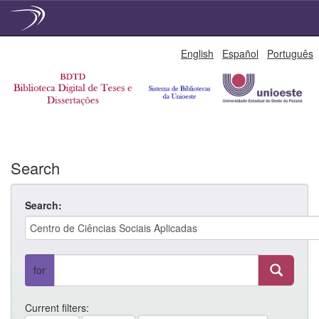
Skip
English
Español
Português
navigation
Search
Search:
for
Current filters: