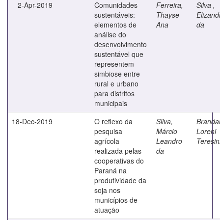
2-Apr-2019
Comunidades
Ferreira,
Silva ,
sustentáveis:
Thayse
Elizand
elementos de
Ana
da
análise do
desenvolvimento
sustentável que
representem
simbiose entre
rural e urbano
para distritos
municipais
18-Dec-2019
O reflexo da
Silva,
Brandal
pesquisa
Márcio
Loreni
agrícola
Leandro
Teresi
realizada pelas
da
cooperativas do
Paraná na
produtividade da
soja nos
municípios de
atuação