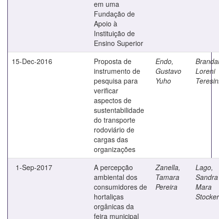
em uma
Fundação de
Apoio à
Instituição de
Ensino Superior
15-Dec-2016
Proposta de
Endo,
Brandal
instrumento de
Gustavo
Loreni
pesquisa para
Yuho
Teresi
verificar
aspectos de
sustentabilidade
do transporte
rodoviário de
cargas das
organizações
1-Sep-2017
A percepção
Zanella,
Lago,
ambiental dos
Tamara
Sandra
consumidores de
Pereira
Mara
hortaliças
Stocker
orgânicas da
feira municipal