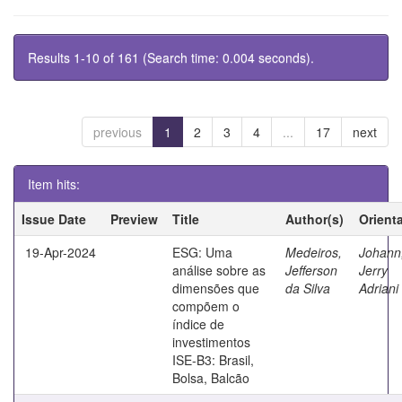
Results 1-10 of 161 (Search time: 0.004 seconds).
previous
1
2
3
4
...
17
next
Item hits:
Issue Date
Preview
Title
Author(s)
Orient
19-Apr-2024
ESG: Uma
Medeiros,
Johann
análise sobre as
Jefferson
Jerry
dimensões que
da Silva
Adriani
compõem o
índice de
investimentos
ISE-B3: Brasil,
Bolsa, Balcão