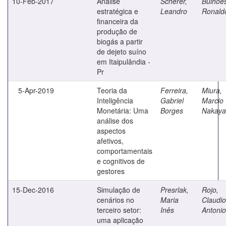
10-Feb-2017
Análise
Scherer,
Bulhõe
estratégica e
Leandro
Ronald
financeira da
produção de
biogás a partir
de dejeto suíno
em Itaipulândia -
Pr
5-Apr-2019
Teoria da
Ferreira,
Miura,
Inteligência
Gabriel
Marcio
Monetária: Uma
Borges
Nakay
análise dos
aspectos
afetivos,
comportamentais
e cognitivos de
gestores
15-Dec-2016
Simulação de
Presrlak,
Rojo,
cenários no
Maria
Claudio
terceiro setor:
Inês
Antonio
uma aplicação