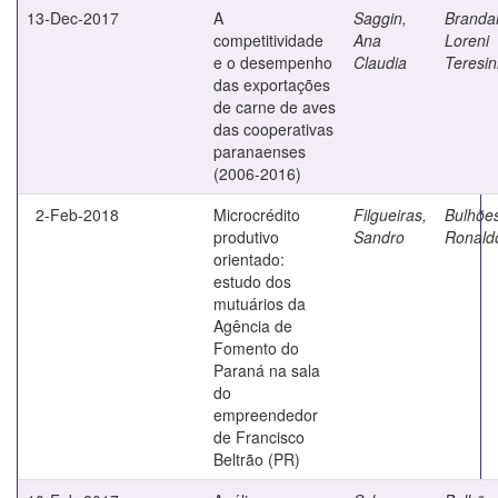
13-Dec-2017
A
Saggin,
Brandal
competitividade
Ana
Loreni
e o desempenho
Claudia
Teresi
das exportações
de carne de aves
das cooperativas
paranaenses
(2006-2016)
2-Feb-2018
Microcrédito
Filgueiras,
Bulhõe
produtivo
Sandro
Ronald
orientado:
estudo dos
mutuários da
Agência de
Fomento do
Paraná na sala
do
empreendedor
de Francisco
Beltrão (PR)