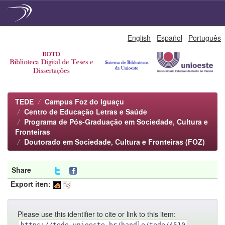
Skip
English
Español
Português
navigation
TEDE
Campus Foz do Iguaçu
Centro de Educação Letras e Saúde
Programa de Pós-Graduação em Sociedade, Cultura e
Fronteiras
Doutorado em Sociedade, Cultura e Fronteiras (FOZ)
Share
Export iten:
Please use this identifier to cite or link to this item:
https://tede.unioeste.br/handle/tede/4510