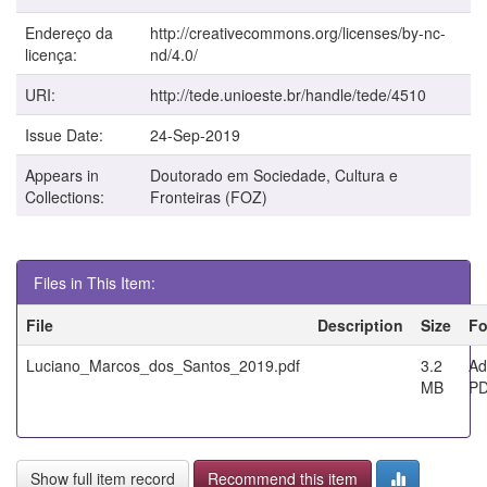
Endereço da
http://creativecommons.org/licenses/by-nc-
licença:
nd/4.0/
URI:
http://tede.unioeste.br/handle/tede/4510
Issue Date:
24-Sep-2019
Appears in
Doutorado em Sociedade, Cultura e
Collections:
Fronteiras (FOZ)
Files in This Item:
File
Description
Size
Fo
Luciano_Marcos_dos_Santos_2019.pdf
3.2
Ad
MB
P
Show full item record
Recommend this item