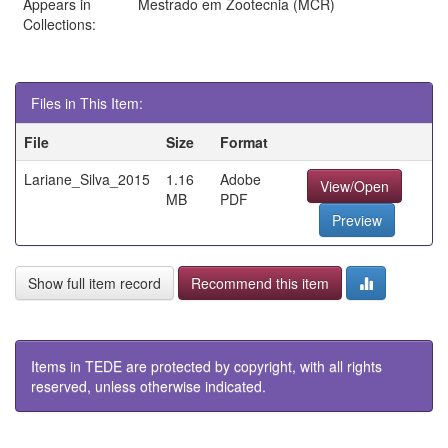
Appears in
Mestrado em Zootecnia (MCR)
Collections:
Files in This Item:
File
Size
Format
Lariane_Silva_2015
1.16
Adobe
View/Open
MB
PDF
Preview
Show full item record
Recommend this item
Items in TEDE are protected by copyright, with all rights
reserved, unless otherwise indicated.