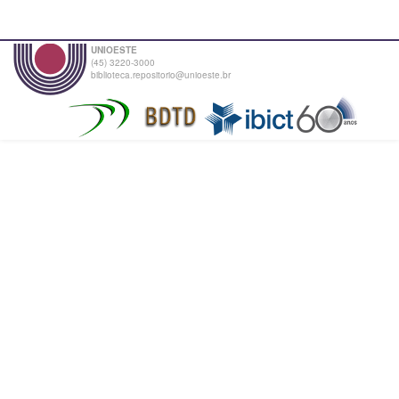
UNIOESTE
(45) 3220-3000
biblioteca.repositorio@unioeste.br