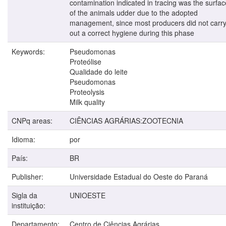
contamination indicated in tracing was the surfac
of the animals udder due to the adopted
management, since most producers did not carr
out a correct hygiene during this phase
Keywords:
Pseudomonas
Proteólise
Qualidade do leite
Pseudomonas
Proteolysis
Milk quality
CNPq areas:
CIÊNCIAS AGRÁRIAS:ZOOTECNIA
Idioma:
por
País:
BR
Publisher:
Universidade Estadual do Oeste do Paraná
Sigla da
UNIOESTE
instituição:
Departamento:
Centro de Ciências Agrárias