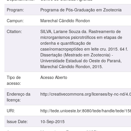
Program:
Programa de Pós-Graduação em Zootecnia
Campun:
Marechal Cândido Rondon
Citation:
SILVA, Lariane Souza da. Rastreamento de
microrganismos psicrotróficos em etapas de
ordenha e quantificação de
caseínomacropeptídeo em leite cru. 2015. 64 f.
Dissertação (Mestrado em Zootecnia) -
Universidade Estadual do Oeste do Paraná,
Marechal Cândido Rondon, 2015.
Tipo de
Acesso Aberto
acesso:
Endereço da
http://creativecommons.org/licenses/by-nc-nd/4.0
licença:
URI:
http://tede.unioeste.br:8080/tede/handle/tede/15
Issue Date:
10-Sep-2015