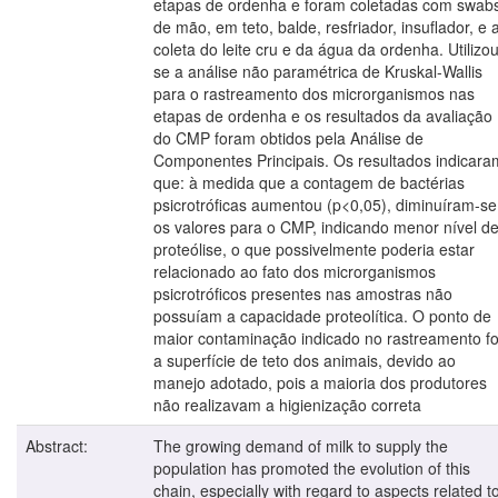
etapas de ordenha e foram coletadas com swab
de mão, em teto, balde, resfriador, insuflador, e 
coleta do leite cru e da água da ordenha. Utilizou
se a análise não paramétrica de Kruskal-Wallis
para o rastreamento dos microrganismos nas
etapas de ordenha e os resultados da avaliação
do CMP foram obtidos pela Análise de
Componentes Principais. Os resultados indicara
que: à medida que a contagem de bactérias
psicrotróficas aumentou (p<0,05), diminuíram-se
os valores para o CMP, indicando menor nível d
proteólise, o que possivelmente poderia estar
relacionado ao fato dos microrganismos
psicrotróficos presentes nas amostras não
possuíam a capacidade proteolítica. O ponto de
maior contaminação indicado no rastreamento fo
a superfície de teto dos animais, devido ao
manejo adotado, pois a maioria dos produtores
não realizavam a higienização correta
Abstract:
The growing demand of milk to supply the
population has promoted the evolution of this
chain, especially with regard to aspects related t