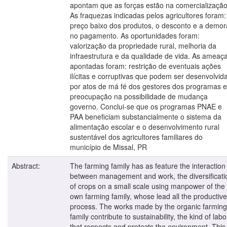
apontam que as forças estão na comercialização
As fraquezas indicadas pelos agricultores foram:
preço baixo dos produtos, o desconto e a demor
no pagamento. As oportunidades foram:
valorização da propriedade rural, melhoria da
infraestrutura e da qualidade de vida. As ameaç
apontadas foram: restrição de eventuais ações
ilícitas e corruptivas que podem ser desenvolvid
por atos de má fé dos gestores dos programas e
preocupação na possibilidade de mudança
governo. Conclui-se que os programas PNAE e
PAA beneficiam substancialmente o sistema da
alimentação escolar e o desenvolvimento rural
sustentável dos agricultores familiares do
município de Missal, PR
Abstract:
The farming family has as feature the interaction
between management and work, the diversificati
of crops on a small scale using manpower of the
own farming family, whose lead all the productive
process. The works made by the organic farming
family contribute to sustainability, the kind of labo
that respects and protects the environment. This