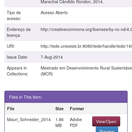
Marechal Cândido Rondon, 2014.
Tipo de
Acesso Aberto
acesso:
Endereço da
http://creativecommons.org/licenses/by-nc-nd/4.0
licença:
URI:
http://tede.unioeste.br:8080/tede/handle/tede/14
Issue Date:
7-Aug-2014
Appears in
Mestrado em Desenvolvimento Rural Sustentáve
Collections:
(MCR)
Files in This Item:
File
Size
Format
Mauri_Schneider_2014
1.86
Adobe
View/Open
MB
PDF
Preview