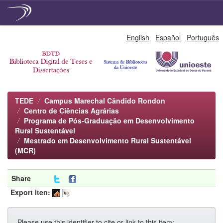
Skip
English
Español
Português
navigation
TEDE
Campus Marechal Cândido Rondon
Centro de Ciências Agrárias
Programa de Pós-Graduação em Desenvolvimento
Rural Sustentável
Mestrado em Desenvolvimento Rural Sustentável
(MCR)
Share
Export iten:
Please use this identifier to cite or link to this item: