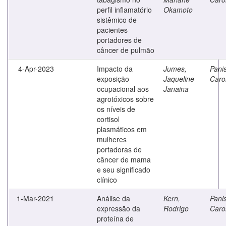
perfil inflamatório
Okamoto
sistêmico de
pacientes
portadores de
câncer de pulmão
4-Apr-2023
Impacto da
Jumes,
Panis
exposição
Jaqueline
Caro
ocupacional aos
Janaina
agrotóxicos sobre
os níveis de
cortisol
plasmáticos em
mulheres
portadoras de
câncer de mama
e seu significado
clínico
1-Mar-2021
Análise da
Kern,
Panis
expressão da
Rodrigo
Caro
proteína de