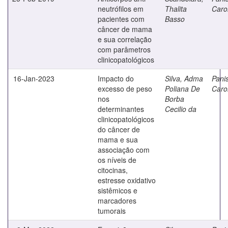
neutrófilos em
Thalita
Caro
pacientes com
Basso
câncer de mama
e sua correlação
com parâmetros
clinicopatológicos
16-Jan-2023
Impacto do
Silva, Adma
Panis
excesso de peso
Poliana De
Caro
nos
Borba
determinantes
Cecilio da
clinicopatológicos
do câncer de
mama e sua
associação com
os níveis de
citocinas,
estresse oxidativo
sistêmicos e
marcadores
tumorais