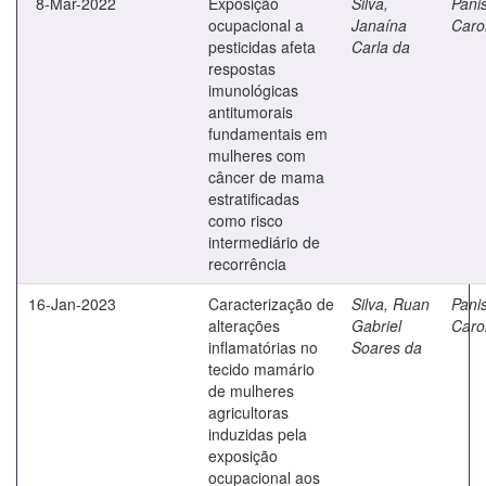
8-Mar-2022
Exposição
Silva,
Panis
ocupacional a
Janaína
Caro
pesticidas afeta
Carla da
respostas
imunológicas
antitumorais
fundamentais em
mulheres com
câncer de mama
estratificadas
como risco
intermediário de
recorrência
16-Jan-2023
Caracterização de
Silva, Ruan
Panis
alterações
Gabriel
Caro
inflamatórias no
Soares da
tecido mamário
de mulheres
agricultoras
induzidas pela
exposição
ocupacional aos