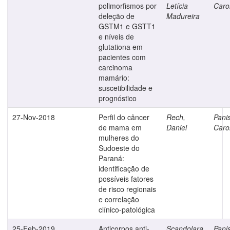
polimorfismos por
Letícia
Caro
deleção de
Madureira
GSTM1 e GSTT1
e níveis de
glutationa em
pacientes com
carcinoma
mamário:
suscetibilidade e
prognóstico
27-Nov-2018
Perfil do câncer
Rech,
Panis
de mama em
Daniel
Caro
mulheres do
Sudoeste do
Paraná:
identificação de
possíveis fatores
de risco regionais
e correlação
clínico-patológica
25-Feb-2019
Anticorpos anti-
Scandolara,
Panis