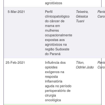
agrotóxicos
5-Mar-2021
Perfil
Teixeira,
Panis
clínicopatológico
Géssica
Caro
do câncer de
Tuani
mama em
mulheres
ocupacionalmente
expostas aos
agrotóxicos na
região Sudoeste
do Paraná
25-Feb-2021
Influência dos
Titon,
Panis
opioides
Odirlei João
Caro
exógenos na
resposta
inflamatória
aguda no período
perioperatório de
cirurgia
oncológica