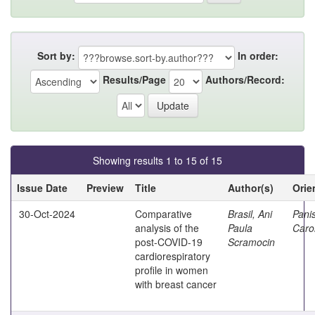
Sort by:
In order:
Results/Page
Authors/Record:
Showing results 1 to 15 of 15
Issue Date
Preview
Title
Author(s)
Orie
30-Oct-2024
Comparative
Brasil, Ani
Panis
analysis of the
Paula
Caro
post-COVID-19
Scramocin
cardiorespiratory
profile in women
with breast cancer