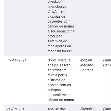
checkpoint
imunológico
CTLA-4 em
biópsias de
pacientes com
câncer de mama
e seu impacto na
produção
sistêmica de
mediadores da
resposta imune
1-Mar-2024
Breve relato: a
Mezoni,
Panis
análise salivar
Mariane
Caro
antioxidante
Fontana
revela perfis
distintos de
acordo com os
subtipos
moleculares do
câncer de mama
21-Oct-2019
Análise dos
Pacholak,
Panis