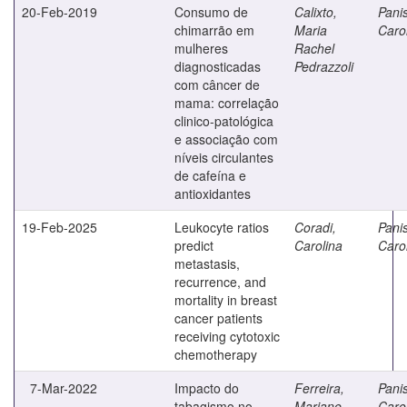
20-Feb-2019
Consumo de
Calixto,
Panis
chimarrão em
Maria
Caro
mulheres
Rachel
diagnosticadas
Pedrazzoli
com câncer de
mama: correlação
clinico-patológica
e associação com
níveis circulantes
de cafeína e
antioxidantes
19-Feb-2025
Leukocyte ratios
Coradi,
Panis
predict
Carolina
Caro
metastasis,
recurrence, and
mortality in breast
cancer patients
receiving cytotoxic
chemotherapy
7-Mar-2022
Impacto do
Ferreira,
Panis
tabagismo no
Mariane
Caro