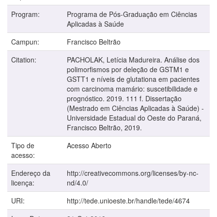
Program:
Programa de Pós-Graduação em Ciências
Aplicadas à Saúde
Campun:
Francisco Beltrão
Citation:
PACHOLAK, Letícia Madureira. Análise dos
polimorfismos por deleção de GSTM1 e
GSTT1 e níveis de glutationa em pacientes
com carcinoma mamário: suscetibilidade e
prognóstico. 2019. 111 f. Dissertação
(Mestrado em Ciências Aplicadas à Saúde) -
Universidade Estadual do Oeste do Paraná,
Francisco Beltrão, 2019.
Tipo de
Acesso Aberto
acesso:
Endereço da
http://creativecommons.org/licenses/by-nc-
licença:
nd/4.0/
URI:
http://tede.unioeste.br/handle/tede/4674