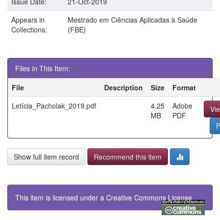
Issue Date:
21-Oct-2019
Appears in
Mestrado em Ciências Aplicadas à Saúde
Collections:
(FBE)
Files in This Item:
File
Description
Size
Format
Letícia_Pacholak_2019.pdf
4.25
Adobe
Vi
MB
PDF
P
Show full item record
Recommend this item
This item is licensed under a
Creative Commons License