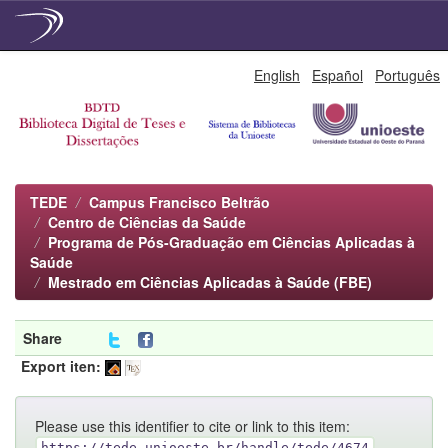
Skip
English
Español
Português
navigation
TEDE
Campus Francisco Beltrão
Centro de Ciências da Saúde
Programa de Pós-Graduação em Ciências Aplicadas à
Saúde
Mestrado em Ciências Aplicadas à Saúde (FBE)
Share
Export iten:
Please use this identifier to cite or link to this item:
https://tede.unioeste.br/handle/tede/4674