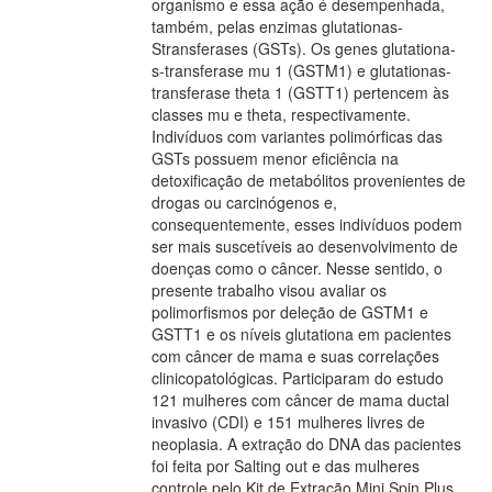
organismo e essa ação é desempenhada,
também, pelas enzimas glutationas-
Stransferases (GSTs). Os genes glutationa-
s-transferase mu 1 (GSTM1) e glutationas-
transferase theta 1 (GSTT1) pertencem às
classes mu e theta, respectivamente.
Indivíduos com variantes polimórficas das
GSTs possuem menor eficiência na
detoxificação de metabólitos provenientes de
drogas ou carcinógenos e,
consequentemente, esses indivíduos podem
ser mais suscetíveis ao desenvolvimento de
doenças como o câncer. Nesse sentido, o
presente trabalho visou avaliar os
polimorfismos por deleção de GSTM1 e
GSTT1 e os níveis glutationa em pacientes
com câncer de mama e suas correlações
clinicopatológicas. Participaram do estudo
121 mulheres com câncer de mama ductal
invasivo (CDI) e 151 mulheres livres de
neoplasia. A extração do DNA das pacientes
foi feita por Salting out e das mulheres
controle pelo Kit de Extração Mini Spin Plus