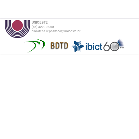
UNIOESTE
(45) 3220-3000
biblioteca.repositorio@unioeste.br