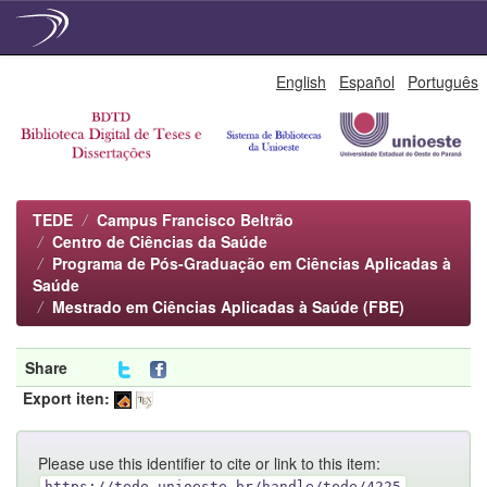
Skip
English
Español
Português
navigation
TEDE
Campus Francisco Beltrão
Centro de Ciências da Saúde
Programa de Pós-Graduação em Ciências Aplicadas à
Saúde
Mestrado em Ciências Aplicadas à Saúde (FBE)
Share
Export iten:
Please use this identifier to cite or link to this item:
https://tede.unioeste.br/handle/tede/4225