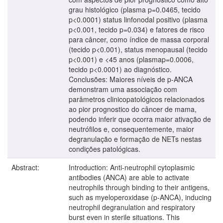
grau histológico (plasma p=0.0465, tecido
p<0.0001) status linfonodal positivo (plasma
p<0.001, tecido p=0.034) e fatores de risco
para câncer, como índice de massa corporal
(tecido p<0.001), status menopausal (tecido
p<0.001) e <45 anos (plasmap=0.0006,
tecido p<0.0001) ao diagnóstico.
Conclusões: Maiores níveis de p-ANCA
demonstram uma associação com
parâmetros clinicopatológicos relacionados
ao pior prognostico do câncer de mama,
podendo inferir que ocorra maior ativação de
neutrófilos e, consequentemente, maior
degranulação e formação de NETs nestas
condições patológicas.
Abstract:
Introduction: Anti-neutrophil cytoplasmic
antibodies (ANCA) are able to activate
neutrophils through binding to their antigens,
such as myeloperoxidase (p-ANCA), inducing
neutrophil degranulation and respiratory
burst even in sterile situations. This