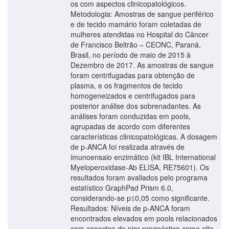
os com aspectos clinicopatológicos.
Metodologia: Amostras de sangue periférico
e de tecido mamário foram coletadas de
mulheres atendidas no Hospital do Câncer
de Francisco Beltrão – CEONC, Paraná,
Brasil, no período de maio de 2015 à
Dezembro de 2017. As amostras de sangue
foram centrifugadas para obtenção de
plasma, e os fragmentos de tecido
homogeneizados e centrifugados para
posterior análise dos sobrenadantes. As
análises foram conduzidas em pools,
agrupadas de acordo com diferentes
características clinicopatológicas. A dosagem
de p-ANCA foi realizada através de
imunoensaio enzimático (kit IBL International
Myeloperoxidase-Ab ELISA, RE75601). Os
resultados foram avaliados pelo programa
estatístico GraphPad Prism 6.0,
considerando-se p≤0,05 como significante.
Resultados: Níveis de p-ANCA foram
encontrados elevados em pools relacionados
com aspectos de pior prognóstico como alto