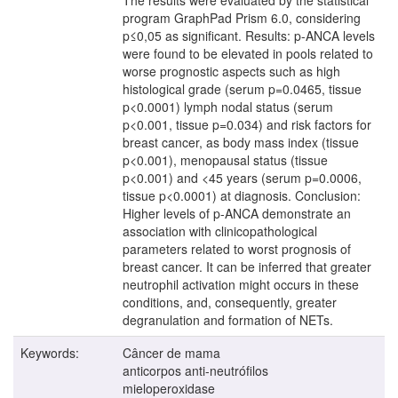
program GraphPad Prism 6.0, considering
p≤0,05 as significant. Results: p-ANCA levels
were found to be elevated in pools related to
worse prognostic aspects such as high
histological grade (serum p=0.0465, tissue
p<0.0001) lymph nodal status (serum
p<0.001, tissue p=0.034) and risk factors for
breast cancer, as body mass index (tissue
p<0.001), menopausal status (tissue
p<0.001) and <45 years (serum p=0.0006,
tissue p<0.0001) at diagnosis. Conclusion:
Higher levels of p-ANCA demonstrate an
association with clinicopathological
parameters related to worst prognosis of
breast cancer. It can be inferred that greater
neutrophil activation might occurs in these
conditions, and, consequently, greater
degranulation and formation of NETs.
Keywords:
Câncer de mama
anticorpos anti-neutrófilos
mieloperoxidase