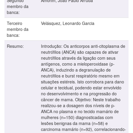
Segundo
Amorim, João Paulo Arruda
membro da
banca:
Terceiro
Velásquez, Leonardo Garcia
membro da
banca:
Resumo:
Introdução: Os anticorpos anti-citoplasma de
neutrófilos (ANCA) são capazes de ativar
neutrófilos através da ligação com seus
antígenos, como a mieloperoxidase (p-
ANCA), induzindo a degranulação de
neutrófilos e burst respiratório mesmo em
situações estéreis. Isto corrobora para dano
celular e tecidual, podendo estar envolvido
no desenvolvimento e na progressão do
câncer de mama. Objetivo: Neste trabalho
realizou-se a dosagem dos níveis de p-
ANCA no plasma e no tecido mamário de
mulheres (n=150) diagnosticadas com
lesões benignas da mama (n=58) e
carcinoma mamário (n=92), correlacionando-