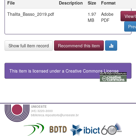
File
Description
Size
Format
Thalita_Basso_2019.pdf
1.97
Adobe
View
MB
PDF
Pre
Show full item record
Recommend this item
This item is licensed under a
Creative Commons License
UNIOESTE
(45) 3220-3000
biblioteca.repositorio@unioeste.br