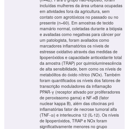
incluídas mulheres da área urbana ocupadas
em atividades fora da agricultura, sem
contato com agrotóxicos no passado ou no
presente (n=60). Em amostras de tecido
mamário normal, coletadas durante a biópsia
e avaliadas como negativas para câncer por
um patologista, foram avaliados como
marcadores inflamatórios os níveis de
estresse oxidativo através das medidas de
lipoperóxidos e capacidade antioxidante total
da amostra (TRAP) por quimioluminescência
de alta sensibilidade, bem como os níveis de
metabólitos do óxido nítrico (NOx). Também
foram quantificados os níveis dos fatores de
transcrição moduladores da inflamação
PPAR-γ (receptor ativado por proliferadores
de peroxissomo gama) e NF-κB (fator
nuclear kappa B), além das citocinas pró
inflamatórias fator de necrose tumoral alfa
(TNF-α) e interleucina 12 (IL-12). Os níveis
de lipoperóxidos, TRAP e NOx foram
significativamente menores no grupo