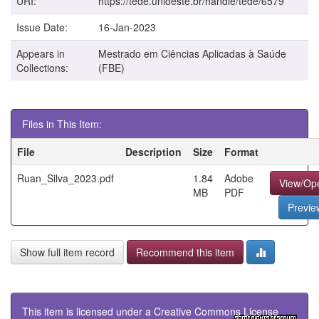
URI:
https://tede.unioeste.br/handle/tede/6579
Issue Date:
16-Jan-2023
Appears in
Mestrado em Ciências Aplicadas à Saúde
Collections:
(FBE)
Files in This Item:
File
Description
Size
Format
Ruan_Silva_2023.pdf
1.84
Adobe
View/Op
MB
PDF
Previe
Show full item record
Recommend this item
This item is licensed under a
Creative Commons License