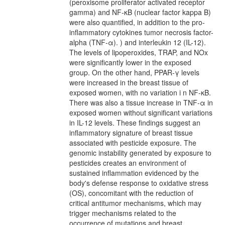
(peroxisome proliferator activated receptor
gamma) and NF-κB (nuclear factor kappa B)
were also quantified, in addition to the pro-
inflammatory cytokines tumor necrosis factor-
alpha (TNF-α). ) and interleukin 12 (IL-12).
The levels of lipoperoxides, TRAP, and NOx
were significantly lower in the exposed
group. On the other hand, PPAR-γ levels
were increased in the breast tissue of
exposed women, with no variation i n NF-κB.
There was also a tissue increase in TNF-α in
exposed women without significant variations
in IL-12 levels. These findings suggest an
inflammatory signature of breast tissue
associated with pesticide exposure. The
genomic instability generated by exposure to
pesticides creates an environment of
sustained inflammation evidenced by the
body's defense response to oxidative stress
(OS), concomitant with the reduction of
critical antitumor mechanisms, which may
trigger mechanisms related to the
occurrence of mutations and breast