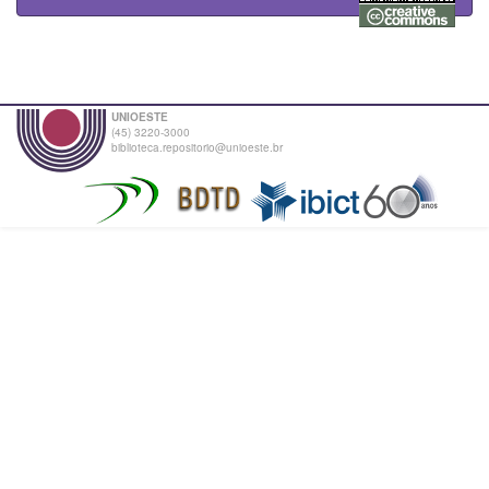
UNIOESTE
(45) 3220-3000
biblioteca.repositorio@unioeste.br