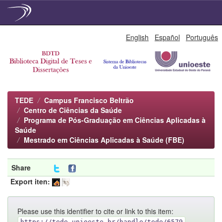
Skip
English
Español
Português
navigation
TEDE
Campus Francisco Beltrão
Centro de Ciências da Saúde
Programa de Pós-Graduação em Ciências Aplicadas à
Saúde
Mestrado em Ciências Aplicadas à Saúde (FBE)
Share
Export iten:
Please use this identifier to cite or link to this item:
https://tede.unioeste.br/handle/tede/6579