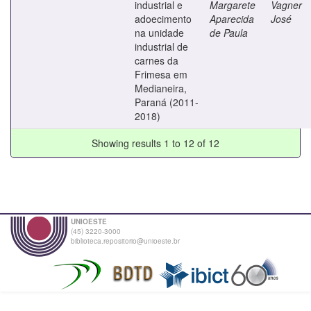
industrial e
Margarete
Vagner
adoecimento
Aparecida
José
na unidade
de Paula
industrial de
carnes da
Frimesa em
Medianeira,
Paraná (2011-
2018)
Showing results 1 to 12 of 12
UNIOESTE
(45) 3220-3000
biblioteca.repositorio@unioeste.br