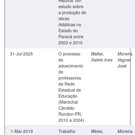
História: um
estudo sobre
a produção de
obras
didáticas no
Estado do
Paraná entre
2003 e 2010
31-Jul-2025
O processo
Walter,
Moreira,
de
Salete Ines
Vagner
adoecimento
José
de
professores
da Rede
Estadual de
Educação
(Marechal
Cândido
Rondon-PR,
2010 a 2024)
1-Mar-2019
Trabalho
Weiss,
Moreira,