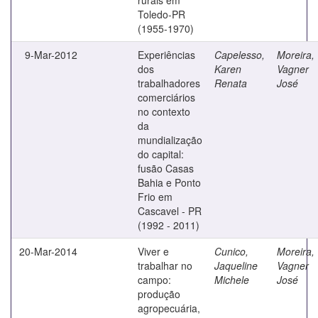
Toledo-PR
(1955-1970)
9-Mar-2012
Experiências
Capelesso,
Moreira,
dos
Karen
Vagner
trabalhadores
Renata
José
comerciários
no contexto
da
mundialização
do capital:
fusão Casas
Bahia e Ponto
Frio em
Cascavel - PR
(1992 - 2011)
20-Mar-2014
Viver e
Cunico,
Moreira,
trabalhar no
Jaqueline
Vagner
campo:
Michele
José
produção
agropecuária,