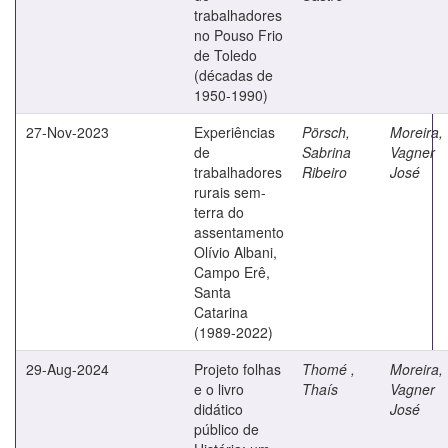
trabalhadores
no Pouso Frio
de Toledo
(décadas de
1950-1990)
27-Nov-2023
Experiências
Pörsch,
Moreira,
de
Sabrina
Vagner
trabalhadores
Ribeiro
José
rurais sem-
terra do
assentamento
Olívio Albani,
Campo Erê,
Santa
Catarina
(1989-2022)
29-Aug-2024
Projeto folhas
Thomé ,
Moreira,
e o livro
Thaís
Vagner
didático
José
público de