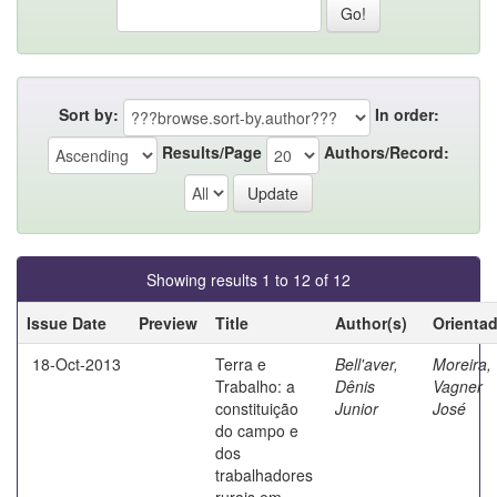
Sort by:
In order:
Results/Page
Authors/Record:
Showing results 1 to 12 of 12
Issue Date
Preview
Title
Author(s)
Orienta
18-Oct-2013
Terra e
Bell'aver,
Moreira,
Trabalho: a
Dênis
Vagner
constituição
Junior
José
do campo e
dos
trabalhadores
rurais em