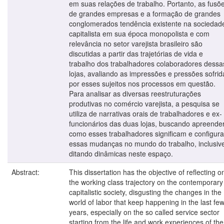
em suas relações de trabalho. Portanto, as fusõ
de grandes empresas e a formação de grandes
conglomerados tendência existente na sociedad
capitalista em sua época monopolista e com
relevância no setor varejista brasileiro são
discutidas a partir das trajetórias de vida e
trabalho dos trabalhadores colaboradores dessa
lojas, avaliando as impressões e pressões sofrid
por esses sujeitos nos processos em questão.
Para analisar as diversas reestruturações
produtivas no comércio varejista, a pesquisa se
utiliza de narrativas orais de trabalhadores e ex-
funcionários das duas lojas, buscando apreende
como esses trabalhadores significam e configur
essas mudanças no mundo do trabalho, inclusiv
ditando dinâmicas neste espaço.
Abstract:
This dissertation has the objective of reflecting o
the working class trajectory on the contemporary
capitalistic society, disgusting the changes in the
world of labor that keep happening in the last fe
years, especially on the so called service sector
starting from the life and work experiences of the