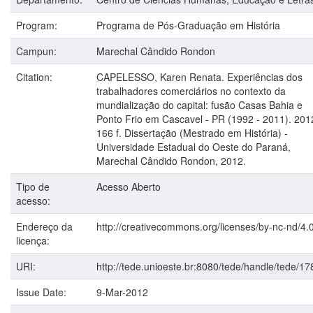
Program:
Programa de Pós-Graduação em História
Campun:
Marechal Cândido Rondon
Citation:
CAPELESSO, Karen Renata. Experiências dos
trabalhadores comerciários no contexto da
mundialização do capital: fusão Casas Bahia e
Ponto Frio em Cascavel - PR (1992 - 2011). 201
166 f. Dissertação (Mestrado em História) -
Universidade Estadual do Oeste do Paraná,
Marechal Cândido Rondon, 2012.
Tipo de
Acesso Aberto
acesso:
Endereço da
http://creativecommons.org/licenses/by-nc-nd/4.0
licença:
URI:
http://tede.unioeste.br:8080/tede/handle/tede/17
Issue Date:
9-Mar-2012