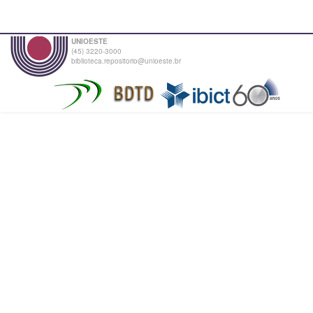
UNIOESTE
(45) 3220-3000
biblioteca.repositorio@unioeste.br