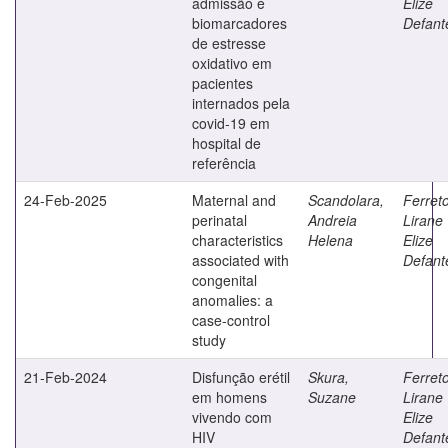
admissão e
Elize
biomarcadores
Defant
de estresse
oxidativo em
pacientes
internados pela
covid-19 em
hospital de
referência
24-Feb-2025
Maternal and
Scandolara,
Ferreto
perinatal
Andreia
Lirane
characteristics
Helena
Elize
associated with
Defant
congenital
anomalies: a
case-control
study
21-Feb-2024
Disfunção erétil
Skura,
Ferreto
em homens
Suzane
Lirane
vivendo com
Elize
HIV
Defant