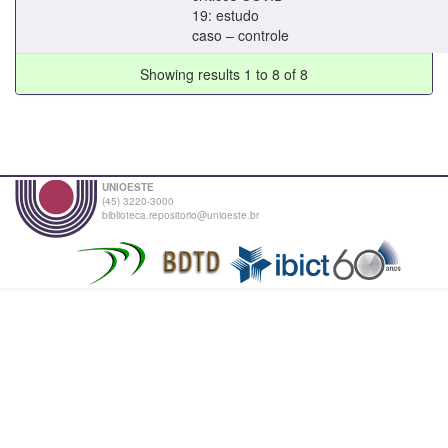
19: estudo
caso – controle
Showing results 1 to 8 of 8
UNIOESTE
(45) 3220-3000
biblioteca.repositorio@unioeste.br