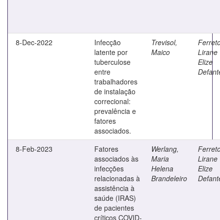
8-Dec-2022
Infecção
Trevisol,
Ferreto
latente por
Maico
Lirane
tuberculose
Elize
entre
Defant
trabalhadores
de instalação
correcional:
prevalência e
fatores
associados.
8-Feb-2023
Fatores
Werlang,
Ferreto
associados às
Maria
Lirane
infecções
Helena
Elize
relacionadas à
Brandeleiro
Defant
assistência à
saúde (IRAS)
de pacientes
críticos COVID-