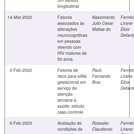
longitudinal
14-Mar-2022
Fatores
Nascimento,
Ferreto
associados às
Julio Cesar
Lirane
alterações
Matias do
Elize
neurocognitivas
Defant
em pessoas
vivendo com
HIV maiores de
50 anos
3-Feb-2022
Fatores de
Pauli,
Ferreto
risco para sífilis
Fernando
Lirane
gestacional em
Braz
Elize
serviço de
Defant
atenção
terciaria à
saúde: estudo
caso-controle
9-Feb-2023
Avaliação de
Roessler,
Ferreto
condições de
Claudionei
Lirane