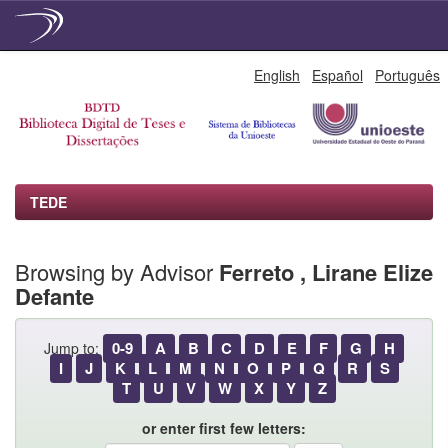
Skip
English
Español
Português
navigation
TEDE
Browsing by Advisor
Ferreto , Lirane Elize
Defante
0-9
A
B
C
D
E
F
G
H
Jump to:
I
J
K
L
M
N
O
P
Q
R
S
T
U
V
W
X
Y
Z
or enter first few letters: