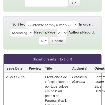
Sort by:
In order:
Results/Page
Authors/Record:
Showing results 1 to 8 of 8
Issue Date
Preview
Title
Author(s)
Orient
25-Mar-2025
Prevalência de
Giacomini,
Ferreto
infecção latente
Kristiana
Lirane
por tuberculose
Elize
em policiais
Defant
penais no
Paraná, Brasil:
Um estudo