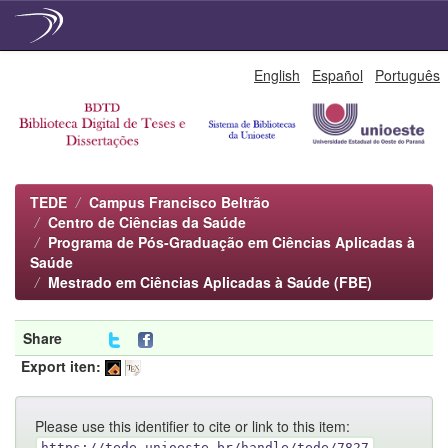
Skip
English
Español
Português
navigation
TEDE
Campus Francisco Beltrão
Centro de Ciências da Saúde
Programa de Pós-Graduação em Ciências Aplicadas à
Saúde
Mestrado em Ciências Aplicadas à Saúde (FBE)
Share
Export iten:
Please use this identifier to cite or link to this item:
https://tede.unioeste.br/handle/tede/7827