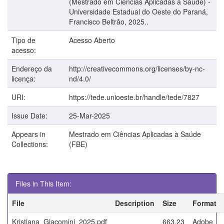
(Mestrado em Ciências Aplicadas à Saúde) -
Universidade Estadual do Oeste do Paraná,
Francisco Beltrão, 2025..
Tipo de
Acesso Aberto
acesso:
Endereço da
http://creativecommons.org/licenses/by-nc-
licença:
nd/4.0/
URI:
https://tede.unioeste.br/handle/tede/7827
Issue Date:
25-Mar-2025
Appears in
Mestrado em Ciências Aplicadas à Saúde
Collections:
(FBE)
Files in This Item:
File
Description
Size
Format
Kristiana_Giacomini_2025.pdf
663.23
Adobe