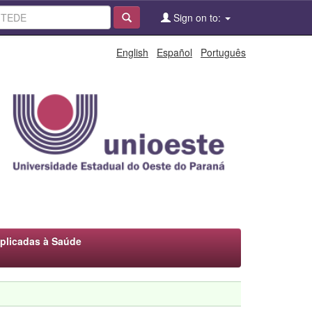
Sign on to:
English
Español
Português
plicadas à Saúde