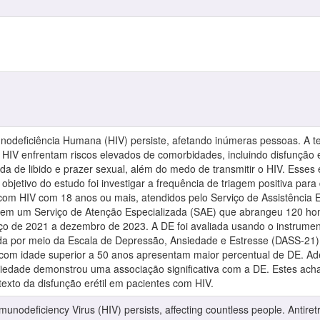
unodeficiência Humana (HIV) persiste, afetando inúmeras pessoas. A te
IV enfrentam riscos elevados de comorbidades, incluindo disfunção eré
rda de libido e prazer sexual, além do medo de transmitir o HIV. Esses 
objetivo do estudo foi investigar a frequência de triagem positiva para
m HIV com 18 anos ou mais, atendidos pelo Serviço de Assistência Es
em um Serviço de Atenção Especializada (SAE) que abrangeu 120 homen
ço de 2021 a dezembro de 2023. A DE foi avaliada usando o instrument
tada por meio da Escala de Depressão, Ansiedade e Estresse (DASS-21)
m idade superior a 50 anos apresentam maior percentual de DE. Ade
iedade demonstrou uma associação significativa com a DE. Estes ach
exto da disfunção erétil em pacientes com HIV.
unodeficiency Virus (HIV) persists, affecting countless people. Antiret