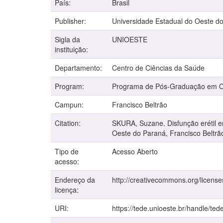
País:
Brasil
Publisher:
Universidade Estadual do Oeste d
Sigla da
UNIOESTE
instituição:
Departamento:
Centro de Ciências da Saúde
Program:
Programa de Pós-Graduação em Ci
Campun:
Francisco Beltrão
Citation:
SKURA, Suzane. Disfunção erétil e
Oeste do Paraná, Francisco Beltrã
Tipo de
Acesso Aberto
acesso:
Endereço da
http://creativecommons.org/license
licença:
URI:
https://tede.unioeste.br/handle/ted