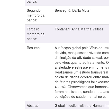
banca:
Segundo
Benvegnú, Dalila Moter
membro da
banca:
Terceiro
Fontanari, Anna Martha Vaitses
membro da
banca:
Resumo:
A infecção global pelo Vírus da Im
de vida, mas pessoas vivendo com H
diminuição da atividade sexual, pe
pelo vírus quanto ao tratamento. O 
ansiedade e estresse em homens co
Realizamos um estudo transversal 
coleta de dados ocorreu entre mar
de fatores psicológicos foi execu
46.2%). Observamos que homens co
foram analisados, sendo que a ans
condições de saúde mental no cont
Abstract:
Global infection with the Human Imm