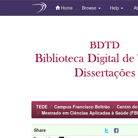
Home
Browse
Help
Ab
Skip
navigation
TEDE
Campus Francisco Beltrão
Centro de
Mestrado em Ciências Aplicadas à Saúde (FB
Share