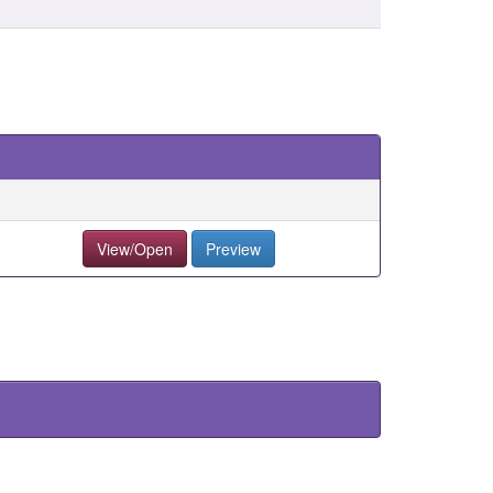
View/Open
Preview