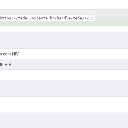
https://tede.unioeste.br/handle/tede/7213
do com HIV
ith HIV