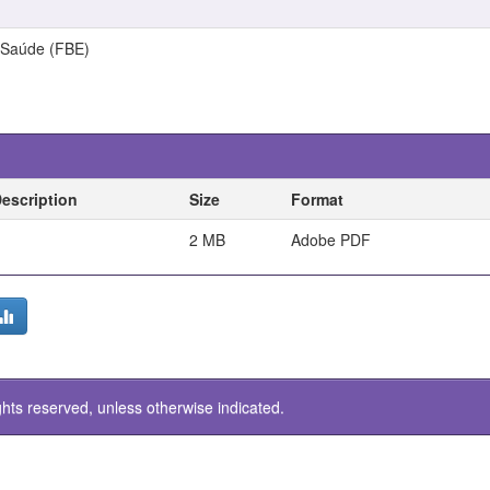
 Saúde (FBE)
escription
Size
Format
2 MB
Adobe PDF
ghts reserved, unless otherwise indicated.