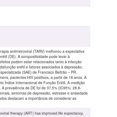
rapia antirretroviral (TARV) melhorou a expectativa
til (DE). A soropositividade pode levar à
efeitos podem estar relacionados tanto à infecção
 disfunção erétil e fatores associados à depressão,
pecializada (SAE) de Francisco Beltrão – PR.
s, pacientes HIV positivos, a partir de 18 anos. A
o Índice Internacional de Função Erétil. A medição
. A prevalência de DE foi de 37,5% (IC95%: 28.8-
mais, sintomas de depressão, estresse e ansiedade
ados destacam a importância de considerar as
roviral therapy (ART) has improved life expectancy,