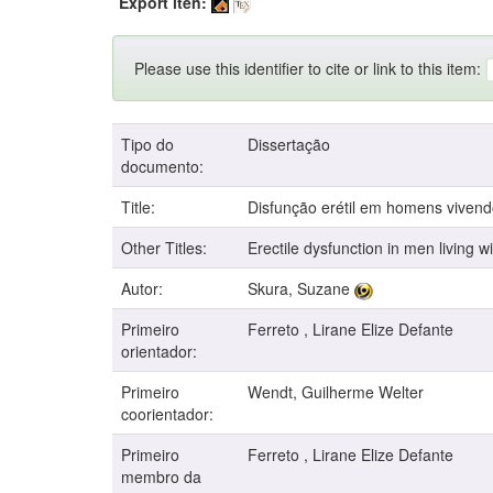
Export iten:
Please use this identifier to cite or link to this item:
Tipo do
Dissertação
documento:
Title:
Disfunção erétil em homens viven
Other Titles:
Erectile dysfunction in men living w
Autor:
Skura, Suzane
Primeiro
Ferreto , Lirane Elize Defante
orientador:
Primeiro
Wendt, Guilherme Welter
coorientador:
Primeiro
Ferreto , Lirane Elize Defante
membro da