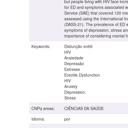
but people living with HIV face incr
for ED and symptoms associated wit
Service (SAE) that covered 120 me
assessed using the International I
(DASS-21). The prevalence of ED w
symptoms of depression, stress and 
importance of considering mental hea
Keywords:
Disfunção erétil
HIV
Ansiedade
Depressão
Estresse
Erectile Dysfunction
HIV
Anxiety
Depression,
Stress
CNPq areas:
CIÊNCIAS DA SAÚDE
Idioma:
por