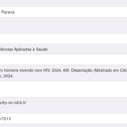
o Paraná
ências Aplicadas à Saúde
m homens vivendo com HIV. 2024. 69f. Dissertação (Mestrado em Ciên
o, 2024.
s/by-nc-nd/4.0/
e/7213