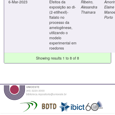
6-Mar-2023
Efeitos da
Ribeiro,
Amori
exposição ao di-
Alesandra
Elaine
(2-etilhexil)-
Thainara
Manoe
ftalato no
Porto
processo da
amelogênese,
utilizando o
modelo
experimental em
roedores
Showing results 1 to 8 of 8
UNIOESTE
(45) 3220-3000
biblioteca.repositorio@unioeste.br