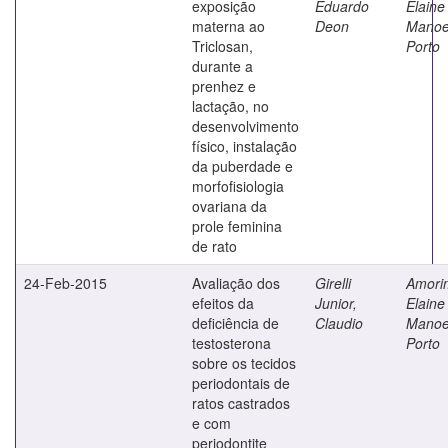
exposição
Eduardo
Elaine
materna ao
Deon
Manoe
Triclosan,
Porto
durante a
prenhez e
lactação, no
desenvolvimento
físico, instalação
da puberdade e
morfofisiologia
ovariana da
prole feminina
de rato
24-Feb-2015
Avaliação dos
Girelli
Amori
efeitos da
Junior,
Elaine
deficiência de
Claudio
Manoe
testosterona
Porto
sobre os tecidos
periodontais de
ratos castrados
e com
periodontite