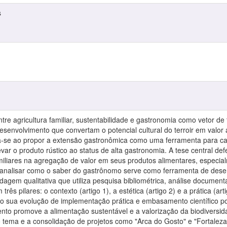
s
entre agricultura familiar, sustentabilidade e gastronomia como vetor 
esenvolvimento que convertam o potencial cultural do terroir em valo
ica-se ao propor a extensão gastronômica como uma ferramenta para cap
levar o produto rústico ao status de alta gastronomia. A tese central 
familiares na agregação de valor em seus produtos alimentares, espec
 é analisar como o saber do gastrônomo serve como ferramenta de dese
dagem qualitativa que utiliza pesquisa bibliométrica, análise documen
três pilares: o contexto (artigo 1), a estética (artigo 2) e a prática (art
sua evolução de implementação prática e embasamento científico por
nto promove a alimentação sustentável e a valorização da biodiversi
 o tema e a consolidação de projetos como "Arca do Gosto" e "Fortale