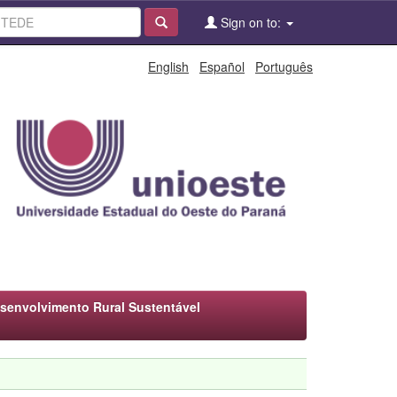
Sign on to:
English
Español
Português
envolvimento Rural Sustentável