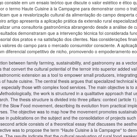
igo consiste em um ensaio teórico que discute o valor estético e ético 
por o termo Haute Cuisine à la Campagne para demonstrar como o trab
dicam que a revalorização cultural da alimentação do campo desperta o
eiro artigo apresenta a aplicação prática da extensão rural especial
ealizar uma consultoria gastronômica abrangendo desde a análise de ca
esultados demonstraram que a intervenção técnica foi considerada fun
sorial dos pratos e na satisfação dos clientes. Nas considerações fin
 os valores do campo para o mercado consumidor consciente. A aplicaç
 um diferencial competitivo de nicho, promovendo o empoderamento e
ection between family farming, sustainability, and gastronomy as a vecto
hat convert the cultural potential of the terroir into superior added va
 gastronomic extension as a tool to empower small producers, integrati
us of haute cuisine. The central thesis argues that specialized technica
s, especially those with complex food services. The main objective is t
Methodologically, the work is structured in a qualitative approach that 
ch. The thesis structure is divided into three pillars: context (article 1),
y of the Slow Food movement, describing its evolution from practical impl
yses. The objective was to map how the movement promotes sustainable 
ase in publications on the subject and the consolidation of projects such
 second article consists of a theoretical essay that discusses the aesthe
ctive was to propose the term "Haute Cuisine à la Campagne" to demo
. The results indicate that the cultural revaluation of rural food awaken