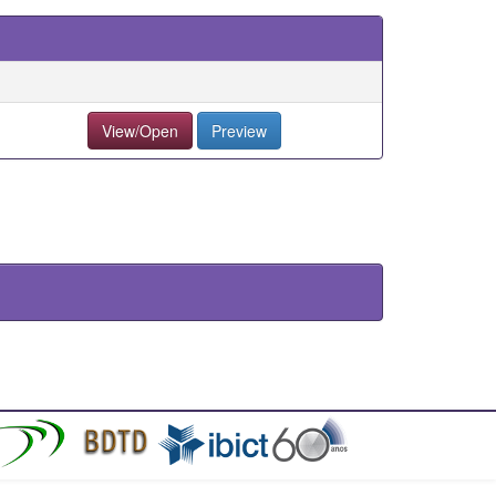
View/Open
Preview