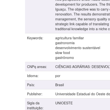
development for producers. The thir
Iguaçu. The objective was to carry
renovation. The results demonstrat
management, the sensory quality of 
strategic link capable of translati
traditional knowledge into a nich
Keywords:
agricultura familiar
gastronomia
desenvolvimento sustentável
slow food
gastrônomo
CNPq areas:
CIÊNCIAS AGRÁRIAS: DESENVO
Idioma:
por
País:
Brasil
Publisher:
Universidade Estadual do Oeste d
Sigla da
UNIOESTE
instituição: