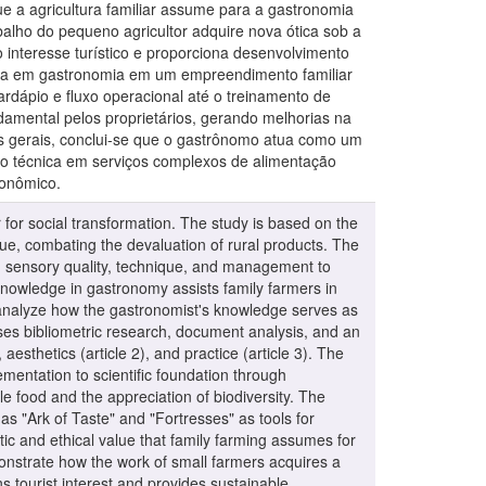
que a agricultura familiar assume para a gastronomia
alho do pequeno agricultor adquire nova ótica sob a
 interesse turístico e proporciona desenvolvimento
izada em gastronomia em um empreendimento familiar
rdápio e fluxo operacional até o treinamento de
damental pelos proprietários, gerando melhorias na
ais gerais, conclui-se que o gastrônomo atua como um
ão técnica em serviços complexos de alimentação
conômico.
r for social transformation. The study is based on the
lue, combating the devaluation of rural products. The
ng sensory quality, technique, and management to
l knowledge in gastronomy assists family farmers in
o analyze how the gastronomist's knowledge serves as
uses bibliometric research, document analysis, and an
 aesthetics (article 2), and practice (article 3). The
ementation to scientific foundation through
food and the appreciation of biodiversity. The
 as "Ark of Taste" and "Fortresses" as tools for
tic and ethical value that family farming assumes for
nstrate how the work of small farmers acquires a
s tourist interest and provides sustainable