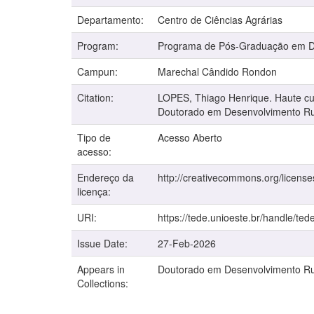
Departamento:
Centro de Ciências Agrárias
Program:
Programa de Pós-Graduação em De
Campun:
Marechal Cândido Rondon
Citation:
LOPES, Thiago Henrique. Haute cuis
Doutorado em Desenvolvimento Rur
Tipo de
Acesso Aberto
acesso:
Endereço da
http://creativecommons.org/license
licença:
URI:
https://tede.unioeste.br/handle/ted
Issue Date:
27-Feb-2026
Appears in
Doutorado em Desenvolvimento Ru
Collections: