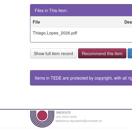
Files in This Item:
File
Des
Thiago.Lopes_2026.pdf
Show full item record
Recommend this item
Items in TEDE are protected by copyright, with all ri
UNIOESTE
(45) 3220-3000
biblioteca.repositorio@unioeste.br