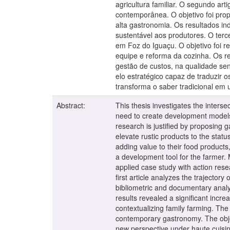
agricultura familiar. O segundo art
contemporânea. O objetivo foi pro
alta gastronomia. Os resultados in
sustentável aos produtores. O terc
em Foz do Iguaçu. O objetivo foi r
equipe e reforma da cozinha. Os r
gestão de custos, na qualidade sen
elo estratégico capaz de traduzir
transforma o saber tradicional em
Abstract:
This thesis investigates the inters
need to create development models t
research is justified by proposing
elevate rustic products to the stat
adding value to their food product
a development tool for the farmer. 
applied case study with action resear
first article analyzes the trajector
bibliometric and documentary anal
results revealed a significant incre
contextualizing family farming. The
contemporary gastronomy. The obje
new perspective under haute cuisine