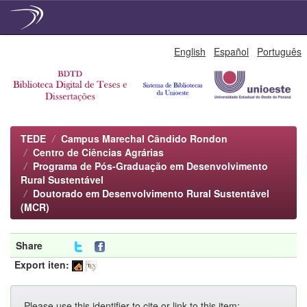
Skip
English
Español
Português
navigation
TEDE
Campus Marechal Cândido Rondon
Centro de Ciências Agrárias
Programa de Pós-Graduação em Desenvolvimento
Rural Sustentável
Doutorado em Desenvolvimento Rural Sustentável
(MCR)
Share
Export iten:
Please use this identifier to cite or link to this item: