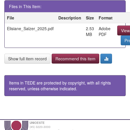
Files in This Item:
File
Description
Size
Format
Elisiane_Salzer_2025.pdf
2.53
Adobe
View
MB
PDF
Pr
Show full item record
Recommend this item
Items in TEDE are protected by copyright, with all rights
reserved, unless otherwise indicated.
UNIOESTE
(45) 3220-3000