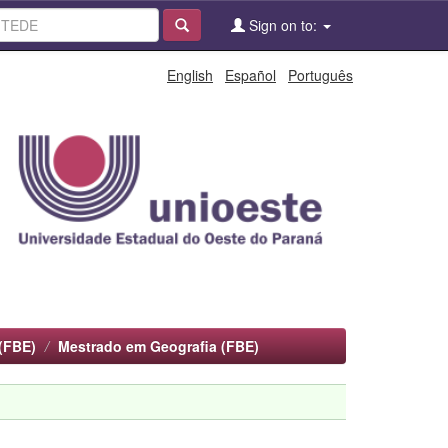
Sign on to:
English
Español
Português
(FBE)
Mestrado em Geografia (FBE)