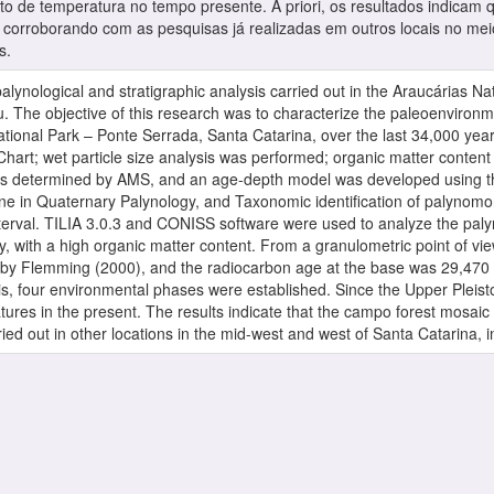
o de temperatura no tempo presente. A priori, os resultados indicam
orroborando com as pesquisas já realizadas em outros locais no meio 
s.
palynological and stratigraphic analysis carried out in the Araucárias N
au. The objective of this research was to characterize the paleoenviron
ational Park – Ponte Serrada, Santa Catarina, over the last 34,000 year
Chart; wet particle size analysis was performed; organic matter conte
was determined by AMS, and an age-depth model was developed using 
ne in Quaternary Palynology, and Taxonomic identification of palynomo
interval. TILIA 3.0.3 and CONISS software were used to analyze the paly
y, with a high organic matter content. From a granulometric point of vi
ed by Flemming (2000), and the radiocarbon age at the base was 29,470
is, four environmental phases were established. Since the Upper Pleist
ures in the present. The results indicate that the campo forest mosa
ed out in other locations in the mid-west and west of Santa Catarina, in