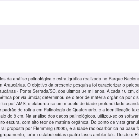
dos da análise palinológica e estratigráfica realizada no Parque Naci
om Araucárias. O objetivo da presente pesquisa foi caracterizar o pale
ucárias - Ponte Serrada/SC, dos últimos 34 mil anos. A cada 10 cm, d
métrica por via úmida; determinou-se o teor de matéria orgânica por d
nica por AMS; e elaborou-se um modelo de idade-profundidade usando
adrão de rotina em Palinologia do Quaternário, e a identificação tax
ervalo de 8 cm. Na análise dos dados palinológicos, utilizou-se os soft
ito escura, com alto teor de matéria orgânica. Do ponto de vista gran
ural proposta por Flemming (2000), e a idade radiocarbônica na base 
e agrupamento, foram estabelecidas quatro fases ambientais. Desde o P