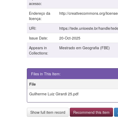
acesso:
Endereço da
http://creativecommons.org/license
licença:
URI:
https://tede.unioeste.br/handle/ted
Issue Date:
20-Oct-2025
Appears in
Mestrado em Geografia (FBE)
Collections:
Files in This Item:
File
Guilherme Luiz Girardi 25.pdf
Show full item record
Recommend this item