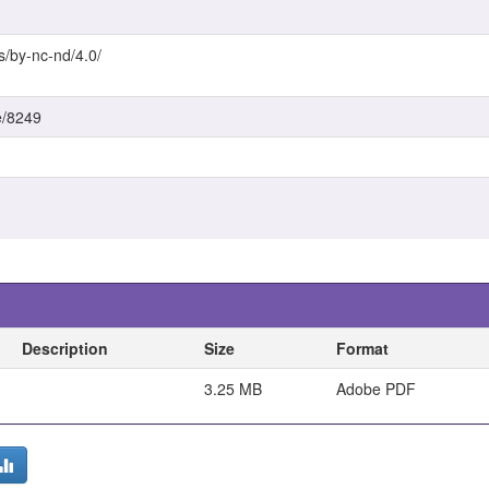
s/by-nc-nd/4.0/
e/8249
Description
Size
Format
3.25 MB
Adobe PDF