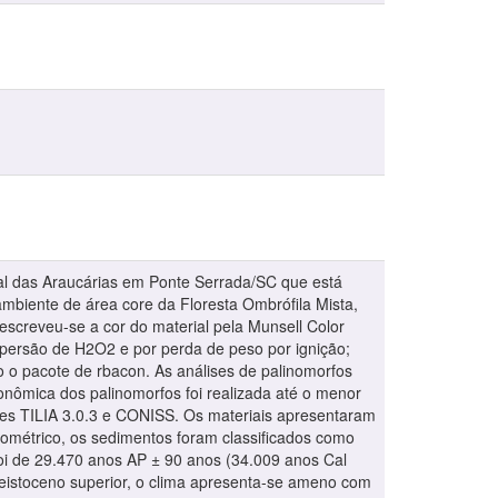
onal das Araucárias em Ponte Serrada/SC que está
oambiente de área core da Floresta Ombrófila Mista,
escreveu-se a cor do material pela Munsell Color
ispersão de H2O2 e por perda de peso por ignição;
 o pacote de rbacon. As análises de palinomorfos
onômica dos palinomorfos foi realizada até o menor
wares TILIA 3.0.3 e CONISS. Os materiais apresentaram
ulométrico, os sedimentos foram classificados como
foi de 29.470 anos AP ± 90 anos (34.009 anos Cal
leistoceno superior, o clima apresenta-se ameno com