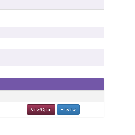
View/Open
Preview