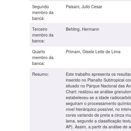
Segundo
Paisani, Julio Cesar
membro da
banca:
Terceiro
Behling, Hermann
membro da
banca:
Quarto
Primam, Gisele Leite de Lima
membro da
banca:
Resumo:
Este trabalho apresenta os resulta
inserido no Planalto Subtropical c
situado no Parque Nacional das Ara
Chart; realizou-se análise granulo
estabeleceu-se a idade radiocarbô
seguiram o processamento químico p
nível hierárquico possível, no int
cores variando de preta a cinza mu
lama, segundo a classificação text
AP). Assim, a partir da análise d