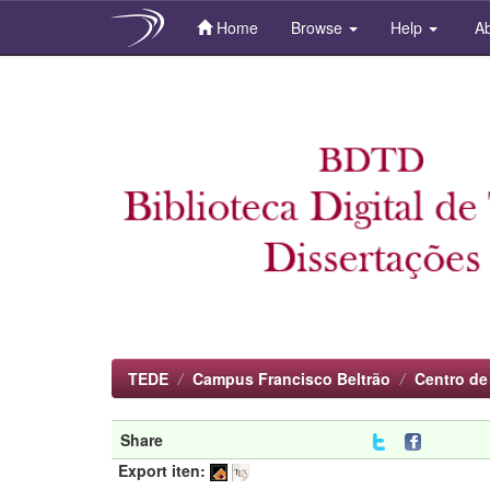
Home
Browse
Help
Ab
Skip
navigation
TEDE
Campus Francisco Beltrão
Centro de
Share
Export iten: