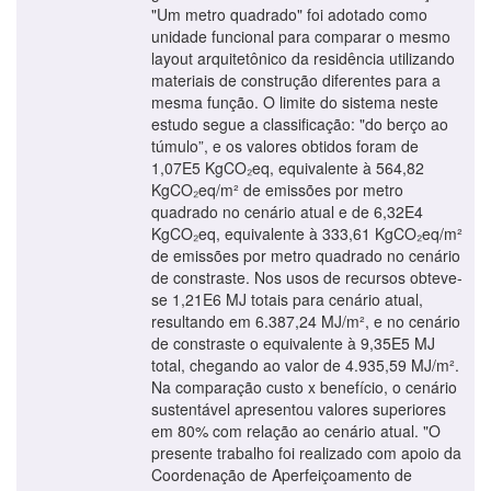
"Um metro quadrado" foi adotado como
unidade funcional para comparar o mesmo
layout arquitetônico da residência utilizando
materiais de construção diferentes para a
mesma função. O limite do sistema neste
estudo segue a classificação: "do berço ao
túmulo”, e os valores obtidos foram de
1,07E5 KgCO₂eq, equivalente à 564,82
KgCO₂eq/m² de emissões por metro
quadrado no cenário atual e de 6,32E4
KgCO₂eq, equivalente à 333,61 KgCO₂eq/m²
de emissões por metro quadrado no cenário
de constraste. Nos usos de recursos obteve-
se 1,21E6 MJ totais para cenário atual,
resultando em 6.387,24 MJ/m², e no cenário
de constraste o equivalente à 9,35E5 MJ
total, chegando ao valor de 4.935,59 MJ/m².
Na comparação custo x benefício, o cenário
sustentável apresentou valores superiores
em 80% com relação ao cenário atual. "O
presente trabalho foi realizado com apoio da
Coordenação de Aperfeiçoamento de