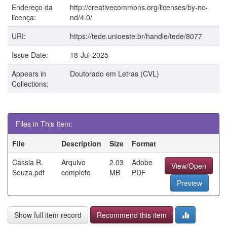
Endereço da
http://creativecommons.org/licenses/by-nc-
licença:
nd/4.0/
URI:
https://tede.unioeste.br/handle/tede/8077
Issue Date:
18-Jul-2025
Appears in
Doutorado em Letras (CVL)
Collections:
Files in This Item:
File
Description
Size
Format
Cassia R.
Arquivo
2.03
Adobe
View/Open
Souza.pdf
completo
MB
PDF
Preview
Show full item record
Recommend this item