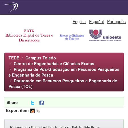
Skip
English
Español
Português
navigation
TEDE
Campus Toledo
Centro de Engenharias e Ciências Exatas
Programa de Pós-Graduação em Recursos Pesqueiros
e Engenharia de Pesca
Doutorado em Recursos Pesqueiros e Engenharia de
Pesca (TOL)
Share
Export iten:
Please use this identifier to cite or link to this item: