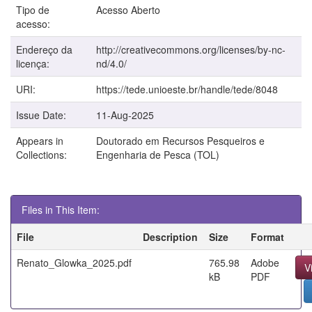
Tipo de
Acesso Aberto
acesso:
Endereço da
http://creativecommons.org/licenses/by-nc-
licença:
nd/4.0/
URI:
https://tede.unioeste.br/handle/tede/8048
Issue Date:
11-Aug-2025
Appears in
Doutorado em Recursos Pesqueiros e
Collections:
Engenharia de Pesca (TOL)
Files in This Item:
File
Description
Size
Format
Renato_Glowka_2025.pdf
765.98
Adobe
V
kB
PDF