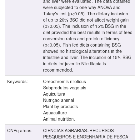
and liver were evaluated. The data obtained
were subjected to one-way ANOVA and
Tukey's test (p<0.05). The dietary inclusion
of up to 20% BSG did not affect weight gain
(p>0.05). The inclusion of 15% BSG in the
diet provided the best results in terms of feed
conversion rates and protein efficiency
(p<0.05). Fish fed diets containing BSG
showed no histological alterations in the
intestine and liver. The inclusion of 15% BSG
in diets for juvenile Nile tilapia is
recommended.
Keywords:
Oreochromis niloticus
Subprodutos vegetais
Aquicultura
Nutrição animal
Plant by-products
Aquaculture
Animal nutrition.
CNPq areas:
CIENCIAS AGRARIAS::RECURSOS
PESQUEIROS E ENGENHARIA DE PESCA