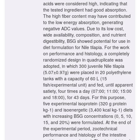
acids were considered high, indicating that
the tested ingredient had good absorption.
The high fiber content may have contributed
to the low energy absorption, generating
negative ADC values. Due to its low cost,
wide availability, composition, and nutrient
digestibility, BSG showed potential for use in
diet formulation for Nile tilapia. For the work
on performance and histology, a completely
randomized design in quadruplicate was
adopted, in which 300 juvenile Nile tilapia
(5.07±0.97g) were placed in 20 polyethylene
tanks with a capacity of 60 L (15
fish/experimental unit) and fed, until apparent
satiety, four times a day (07:00; 11:00; 15:00
and 18:00), for 43 days. For this purpose,
five experimental isoprotein (320 g protein
kg-1) and isoenergetic (3,400 kcal kg-1) diets
with increasing BSG concentrations (0, 5, 10,
15, and 20%) were formulated. At the end of
the experimental period, zootechnical
performance and histology of the intestine