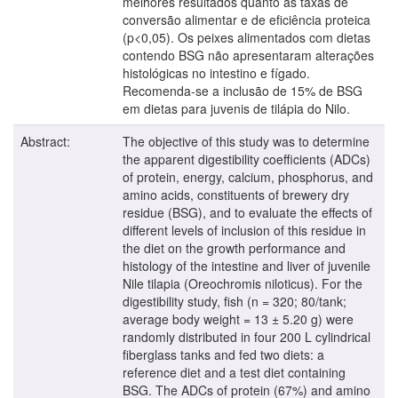
melhores resultados quanto às taxas de
conversão alimentar e de eficiência proteica
(p<0,05). Os peixes alimentados com dietas
contendo BSG não apresentaram alterações
histológicas no intestino e fígado.
Recomenda-se a inclusão de 15% de BSG
em dietas para juvenis de tilápia do Nilo.
Abstract:
The objective of this study was to determine
the apparent digestibility coefficients (ADCs)
of protein, energy, calcium, phosphorus, and
amino acids, constituents of brewery dry
residue (BSG), and to evaluate the effects of
different levels of inclusion of this residue in
the diet on the growth performance and
histology of the intestine and liver of juvenile
Nile tilapia (Oreochromis niloticus). For the
digestibility study, fish (n = 320; 80/tank;
average body weight = 13 ± 5.20 g) were
randomly distributed in four 200 L cylindrical
fiberglass tanks and fed two diets: a
reference diet and a test diet containing
BSG. The ADCs of protein (67%) and amino