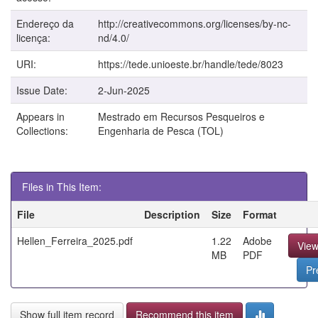
Endereço da
http://creativecommons.org/licenses/by-nc-
licença:
nd/4.0/
URI:
https://tede.unioeste.br/handle/tede/8023
Issue Date:
2-Jun-2025
Appears in
Mestrado em Recursos Pesqueiros e
Collections:
Engenharia de Pesca (TOL)
Files in This Item:
File
Description
Size
Format
Hellen_Ferreira_2025.pdf
1.22
Adobe
Vie
MB
PDF
Pr
Show full item record
Recommend this item