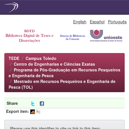
Skip
English
Español
Português
navigation
TEDE
Campus Toledo
Centro de Engenharias e Ciências Exatas
Programa de Pós-Graduação em Recursos Pesqueiros
e Engenharia de Pesca
Mestrado em Recursos Pesqueiros e Engenharia de
Pesca (TOL)
Share
Export iten:
Please use this identifier to cite or link to this item: