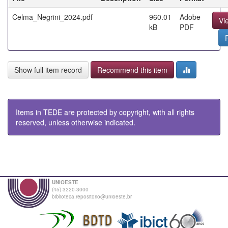
Celma_Negrini_2024.pdf
960.01
Adobe
Vi
kB
PDF
Show full item record
Recommend this item
Items in TEDE are protected by copyright, with all rights
reserved, unless otherwise indicated.
UNIOESTE
(45) 3220-3000
biblioteca.repositorio@unioeste.br