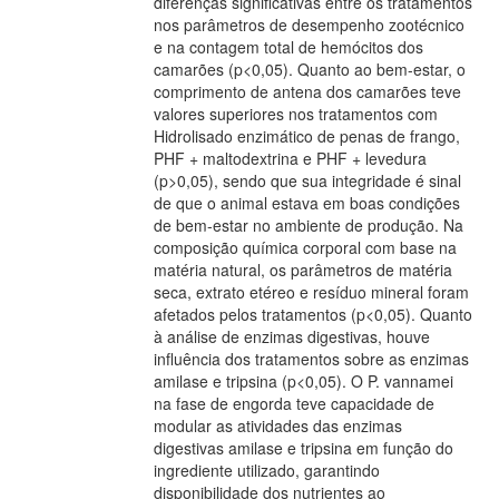
diferenças significativas entre os tratamentos
nos parâmetros de desempenho zootécnico
e na contagem total de hemócitos dos
camarões (p<0,05). Quanto ao bem-estar, o
comprimento de antena dos camarões teve
valores superiores nos tratamentos com
Hidrolisado enzimático de penas de frango,
PHF + maltodextrina e PHF + levedura
(p>0,05), sendo que sua integridade é sinal
de que o animal estava em boas condições
de bem-estar no ambiente de produção. Na
composição química corporal com base na
matéria natural, os parâmetros de matéria
seca, extrato etéreo e resíduo mineral foram
afetados pelos tratamentos (p<0,05). Quanto
à análise de enzimas digestivas, houve
influência dos tratamentos sobre as enzimas
amilase e tripsina (p<0,05). O P. vannamei
na fase de engorda teve capacidade de
modular as atividades das enzimas
digestivas amilase e tripsina em função do
ingrediente utilizado, garantindo
disponibilidade dos nutrientes ao