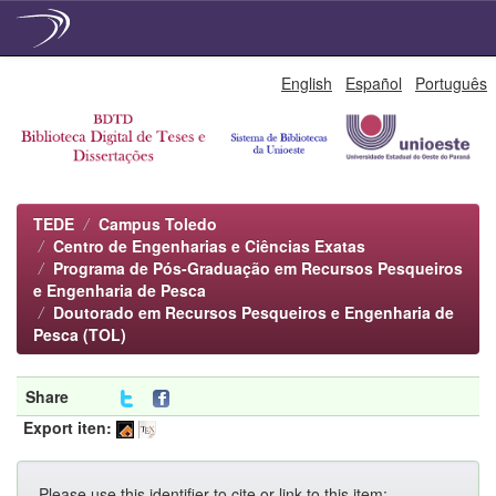
Skip
English
Español
Português
navigation
TEDE
Campus Toledo
Centro de Engenharias e Ciências Exatas
Programa de Pós-Graduação em Recursos Pesqueiros
e Engenharia de Pesca
Doutorado em Recursos Pesqueiros e Engenharia de
Pesca (TOL)
Share
Export iten:
Please use this identifier to cite or link to this item: