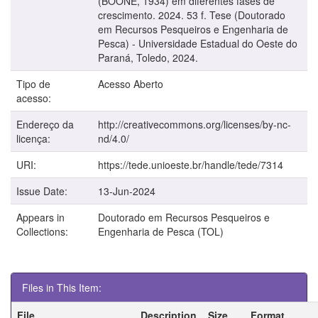
(BOONE, 1934) em diferentes fases de
crescimento. 2024. 53 f. Tese (Doutorado
em Recursos Pesqueiros e Engenharia de
Pesca) - Universidade Estadual do Oeste do
Paraná, Toledo, 2024.
Tipo de
Acesso Aberto
acesso:
Endereço da
http://creativecommons.org/licenses/by-nc-
licença:
nd/4.0/
URI:
https://tede.unioeste.br/handle/tede/7314
Issue Date:
13-Jun-2024
Appears in
Doutorado em Recursos Pesqueiros e
Collections:
Engenharia de Pesca (TOL)
Files in This Item:
File
Description
Size
Format