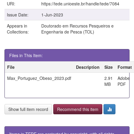
URI:
https://tede.unioeste.br/handle/tede/7084
Issue Date:
1-Jun-2023
Appears in
Doutorado em Recursos Pesqueiros e
Collections:
Engenharia de Pesca (TOL)
Files in This Item:
File
Description
Size
Format
Max_Portuguez_Obeso_2023.pdf
2.91
Adobe
MB
PDF
Show full item record
Recommend this item
Items in TEDE are protected by copyright, with all rights