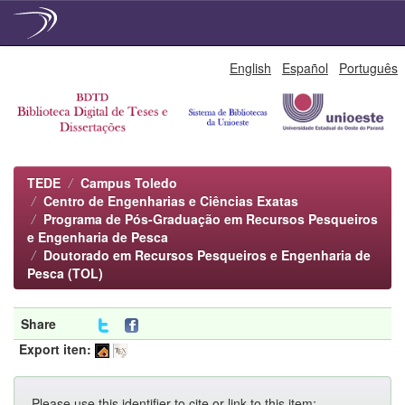
Skip
English
Español
Português
navigation
TEDE
Campus Toledo
Centro de Engenharias e Ciências Exatas
Programa de Pós-Graduação em Recursos Pesqueiros
e Engenharia de Pesca
Doutorado em Recursos Pesqueiros e Engenharia de
Pesca (TOL)
Share
Export iten:
Please use this identifier to cite or link to this item: