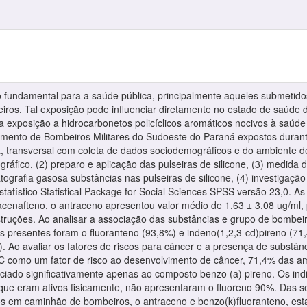
 fundamental para a saúde pública, principalmente aqueles submetido
iros. Tal exposição pode influenciar diretamente no estado de saúde 
car a exposição a hidrocarbonetos policíclicos aromáticos nocivos à saú
mento de Bombeiros Militares do Sudoeste do Paraná expostos durante
iva, transversal com coleta de dados sociodemográficos e do ambiente d
gráfico, (2) preparo e aplicação das pulseiras de silicone, (3) medid
atografia gasosa substâncias nas pulseiras de silicone, (4) investigaç
tatístico Statistical Package for Social Sciences SPSS versão 23,0. A
 acenafteno, o antraceno apresentou valor médio de 1,63 ± 3,08 ug/ml
struções. Ao analisar a associação das substâncias e grupo de bombei
 presentes foram o fluoranteno (93,8%) e indeno(1,2,3-cd)pireno (71,4
. Ao avaliar os fatores de riscos para câncer e a presença de substân
 como um fator de risco ao desenvolvimento de câncer, 71,4% das amo
ssociado significativamente apenas ao composto benzo (a) pireno. Os i
os que eram ativos fisicamente, não apresentaram o fluoreno 90%. Das 
os em caminhão de bombeiros, o antraceno e benzo(k)fluoranteno, es