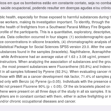
clicos em que os bombeiros estão em constante contato, seja no comba
 saúde ocupacional, podendo resultar em doenças agudas e/ou crônica
lic health, especially for those exposed to harmful substances during th
ese workers, making its investigation important. To identify, through the
he health of firefighters from a Southwest Paraná Military Fire Brigade 
ile of the participants. This is a quantitative, exploratory, descriptive,
a. Data collection occurred in four stages: (1) sociodemographic questi
nce concentrations in silicone bracelets, (4) chromatographic analysis o
Statistical Package for Social Sciences SPSS version 23.0. After the u
bstances found in the samples (bracelets). Naphthalene, Acenaphth
 while Anthracene had an average value of 1.63 ± 3.08 ug/ml, present i
 instructors. When analyzing the association of substances and the grou
p, the most present substances were Fluoranthene (93.8%) and Indeno 
t in all samples followed by Pyrene (92.3%). When evaluating cancer ri
 those with BMI as a cancer development risk factor, 71.4% of samples 
ted only with Benzo (a) Pyrene (p<0.05). Individuals with the presence o
s did not present Fluorene 90% (p < 0.05). Of the six bracelets placed on
ne were present on all three days of the study in all six samples. It i
ters are in constant contact with them, either in active firefighting or in
e and/or chronic occupational diseases and cancer.