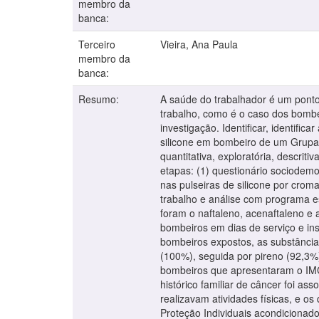
membro da
banca:
Terceiro
Vieira, Ana Paula
membro da
banca:
Resumo:
A saúde do trabalhador é um ponto
trabalho, como é o caso dos bombe
investigação. Identificar, identifi
silicone em bombeiro de um Grupa
quantitativa, exploratória, descrit
etapas: (1) questionário sociodemo
nas pulseiras de silicone por crom
trabalho e análise com programa es
foram o naftaleno, acenaftaleno e
bombeiros em dias de serviço e in
bombeiros expostos, as substâncias
(100%), seguida por pireno (92,3%)
bombeiros que apresentaram o IMC
histórico familiar de câncer foi a
realizavam atividades físicas, e 
Proteção Individuais acondicionad