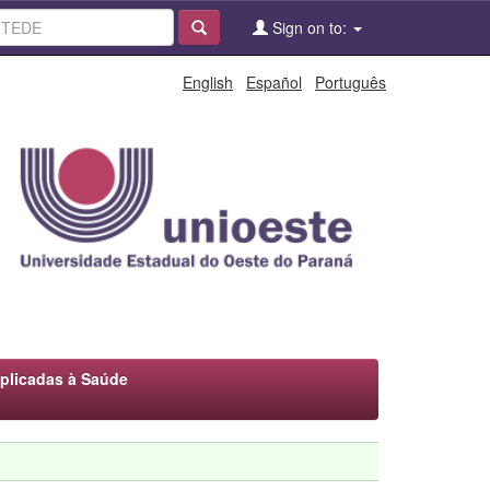
Sign on to:
English
Español
Português
plicadas à Saúde