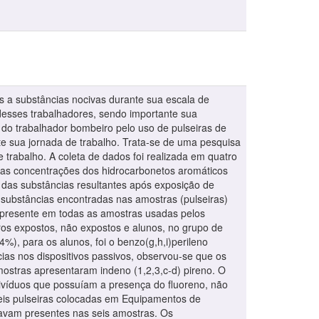
s a substâncias nocivas durante sua escala de
desses trabalhadores, sendo importante sua
de do trabalhador bombeiro pelo uso de pulseiras de
 sua jornada de trabalho. Trata-se de uma pesquisa
e trabalho. A coleta de dados foi realizada em quatro
a das concentrações dos hidrocarbonetos aromáticos
ão das substâncias resultantes após exposição de
s substâncias encontradas nas amostras (pulseiras)
, presente em todas as amostras usadas pelos
ros expostos, não expostos e alunos, no grupo de
%), para os alunos, foi o benzo(g,h,i)perileno
cias nos dispositivos passivos, observou-se que os
stras apresentaram indeno (1,2,3,c-d) pireno. O
ndivíduos que possuíam a presença do fluoreno, não
seis pulseiras colocadas em Equipamentos de
tavam presentes nas seis amostras. Os