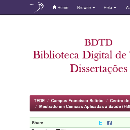
Home
Browse
Help
Ab
Skip
navigation
TEDE
Campus Francisco Beltrão
Centro de
Mestrado em Ciências Aplicadas à Saúde (FB
Share