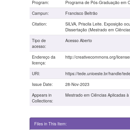
Program:
Programa de Pós-Graduação em Ci
Campun:
Francisco Beltrão
Citation:
SILVA, Priscila Leite. Exposição oc
Dissertação (Mestrado em Ciências
Tipo de
Acesso Aberto
acesso:
Endereço da
http://creativecommons.org/license
licença:
URI:
https://tede.unioeste.br/handle/ted
Issue Date:
28-Nov-2023
Appears in
Mestrado em Ciências Aplicadas à
Collections:
Files in This Item: