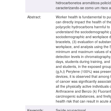
hidrocarbonetos aromáticos policí
caracterizando-se como um risco a
Abstract:
Worker health is fundamental to pub
can directly impact the health of th
polycyclic hydrocarbons harmful to t
understand the sociodemographic prof
sociodemographic and workplace dat
bracelets, (3) evaluation of substa
workplace, and analysis using the 
minimum and maximum values of su
detection levels in chromatography,
days, students during training, and
and students, in the exposed grou
(g,h,i) Perylene (100%) was presen
devices, it is observed that among
of cancer was significantly associa
all the physically active individual
Anthracene and Benzo (k) Fluoranthe
carcinogenic substances, and firefigh
health risk that can result in acut
Keywords:
Saúde ocupacional