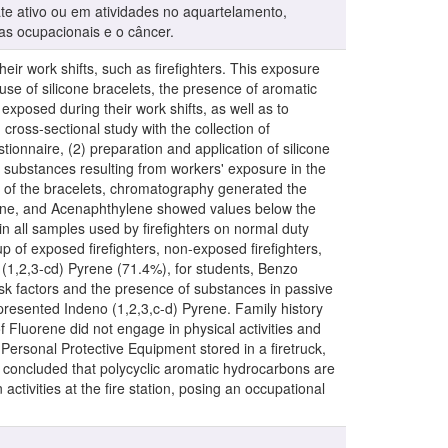
te ativo ou em atividades no aquartelamento,
s ocupacionais e o câncer.
eir work shifts, such as firefighters. This exposure
 use of silicone bracelets, the presence of aromatic
exposed during their work shifts, as well as to
 cross-sectional study with the collection of
onnaire, (2) preparation and application of silicone
f substances resulting from workers' exposure in the
se of the bracelets, chromatography generated the
ene, and Acenaphthylene showed values below the
n all samples used by firefighters on normal duty
p of exposed firefighters, non-exposed firefighters,
(1,2,3-cd) Pyrene (71.4%), for students, Benzo
sk factors and the presence of substances in passive
presented Indeno (1,2,3,c-d) Pyrene. Family history
f Fluorene did not engage in physical activities and
 Personal Protective Equipment stored in a firetruck,
s concluded that polycyclic aromatic hydrocarbons are
 activities at the fire station, posing an occupational