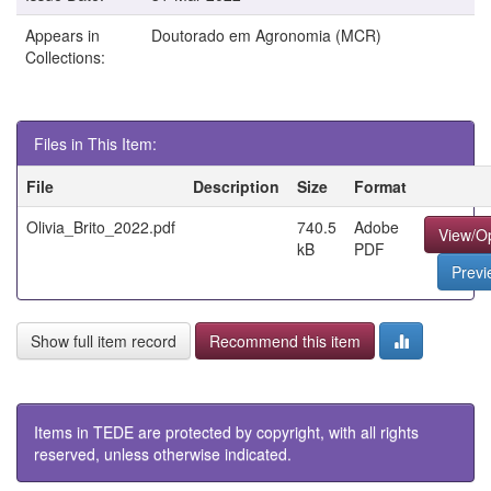
Appears in
Doutorado em Agronomia (MCR)
Collections:
Files in This Item:
File
Description
Size
Format
Olivia_Brito_2022.pdf
740.5
Adobe
View/O
kB
PDF
Previ
Show full item record
Recommend this item
Items in TEDE are protected by copyright, with all rights
reserved, unless otherwise indicated.