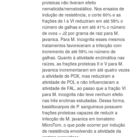
proteicas não tiveram efeito
nematicida/nematostático. Nos ensaios de
indução de resistência, o corte 60% e as
frações de I a VI reduziram em até 58% o
número de galhas e em até 41% o número
de ovos + J2 por grama de raiz para M.
javanica. Para M. incognita esses mesmos
tratamentos favoreceram a infecção com
incremento de até 59% no número de
galhas. Quanto à atividade enzimática nas
raízes, as frações proteicas II e V para M.
javanica incrementaram em até quatro vezes
a atividade de POX, mas reduziram a
atividade de POL e não influenciaram a
atividade de FAL, ao passo que a fração VI
para M. incognita não teve nenhum efeito
nas três enzimas estudadas. Dessa forma,
basidiocarpos de P. sanguineus possuem
frações proteicas capazes de reduzir a
infecção de M. javanica em tomateiro
MicroTom, o que pode ocorrer por indução
de resistência envolvendo a atividade da
enzima peroxidase.