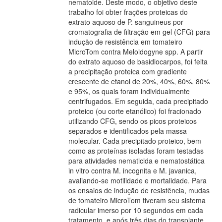
nematoide. Deste modo, o objetivo deste
trabalho foi obter frações proteicas do
extrato aquoso de P. sanguineus por
cromatografia de filtração em gel (CFG) para
indução de resistência em tomateiro
MicroTom contra Meloidogyne spp. A partir
do extrato aquoso de basidiocarpos, foi feita
a precipitação proteica com gradiente
crescente de etanol de 20%, 40%, 60%, 80%
e 95%, os quais foram individualmente
centrifugados. Em seguida, cada precipitado
proteico (ou corte etanólico) foi fracionado
utilizando CFG, sendo os picos proteicos
separados e identificados pela massa
molecular. Cada precipitado proteico, bem
como as proteínas isoladas foram testadas
para atividades nematicida e nematostática
in vitro contra M. incognita e M. javanica,
avaliando-se motilidade e mortalidade. Para
os ensaios de indução de resistência, mudas
de tomateiro MicroTom tiveram seu sistema
radicular imerso por 10 segundos em cada
tratamento, e após três dias do transplante,