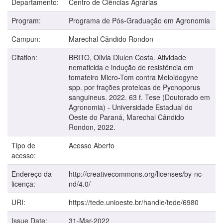
Departamento:
Centro de Ciências Agrárias
Program:
Programa de Pós-Graduação em Agronomia
Campun:
Marechal Cândido Rondon
Citation:
BRITO, Olivia Diulen Costa. Atividade
nematicida e indução de resistência em
tomateiro Micro-Tom contra Meloidogyne
spp. por frações proteicas de Pycnoporus
sanguineus. 2022. 63 f. Tese (Doutorado em
Agronomia) - Universidade Estadual do
Oeste do Paraná, Marechal Cândido
Rondon, 2022.
Tipo de
Acesso Aberto
acesso:
Endereço da
http://creativecommons.org/licenses/by-nc-
licença:
nd/4.0/
URI:
https://tede.unioeste.br/handle/tede/6980
Issue Date:
31-Mar-2022