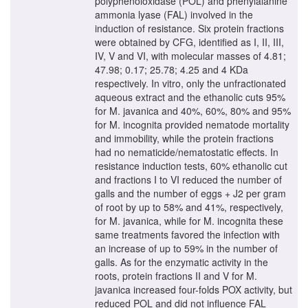
polyphenoloxidase (POL) and phenylalanine
ammonia lyase (FAL) involved in the
induction of resistance. Six protein fractions
were obtained by CFG, identified as I, II, III,
IV, V and VI, with molecular masses of 4.81;
47.98; 0.17; 25.78; 4.25 and 4 KDa
respectively. In vitro, only the unfractionated
aqueous extract and the ethanolic cuts 95%
for M. javanica and 40%, 60%, 80% and 95%
for M. incognita provided nematode mortality
and immobility, while the protein fractions
had no nematicide/nematostatic effects. In
resistance induction tests, 60% ethanolic cut
and fractions I to VI reduced the number of
galls and the number of eggs + J2 per gram
of root by up to 58% and 41%, respectively,
for M. javanica, while for M. incognita these
same treatments favored the infection with
an increase of up to 59% in the number of
galls. As for the enzymatic activity in the
roots, protein fractions II and V for M.
javanica increased four-folds POX activity, but
reduced POL and did not influence FAL