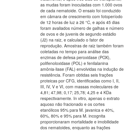
as mudas foram inoculadas com 1.000 ovos
de cada nematoide. O ensaio foi conduzido
em câmara de crescimento com fotoperíodo
de 12 horas de luz a 26 °C, e após 45 dias
foram avaliados número de galhas e número
de ovos e de juvenis de segundo estádio
(J2) na raiz, e calculado o fator de
reprodução. Amostras de raiz também foram
coletadas no tempo para análise das
enzimas de defesa peroxidase (POX),
polifenoloxidase (POL) e fenilalanina
amônia-liase (FAL) envolvidas na indução de
resistência. Foram obtidas seis frações
proteicas por CFG, identificadas como I, II,
III, IV, V e VI, com massas moleculares de
4,81; 47,98; 0,17; 25,78; 4,25 e 4 KDa
respectivamente. In vitro, apenas o extrato
aquoso não fracionado e os cortes
etanólicos 95% para M. javanica e 40%,
60%, 80% e 95% para M. incognita
proporcionaram mortalidade e imobilidade
dos nematoides, enquanto as frações