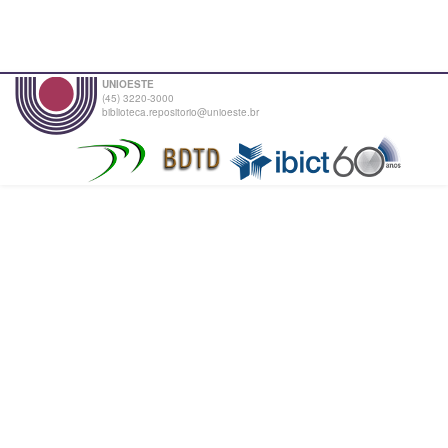
UNIOESTE
(45) 3220-3000
biblioteca.repositorio@unioeste.br